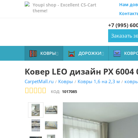
Нам дов
Youpi shop - Excellent CS-Cart
theme!
Контакт
+7 (995) 60
Заказать з
КОВРЫ
ДОРОЖКИ
КОВР


Ковер LEO дизайн PX 6004 
CarpetMall.ru
Ковры
Ковры 1,6 на 2,3 м
ковры
/
/
/
КОД:
1017085