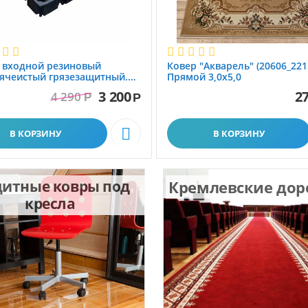
 вxодной резиновый
Ковер "Акварель" (20606_221
ячеистый грязезащитный.
Прямой 3,0х5,0
1.0x1.5 м
3 200
27
4 290
Р
Р

В КОРЗИНУ
В КОРЗИНУ
итные ковры под
Кремлевские до
кресла