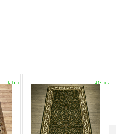
1 шт.
14 шт.

