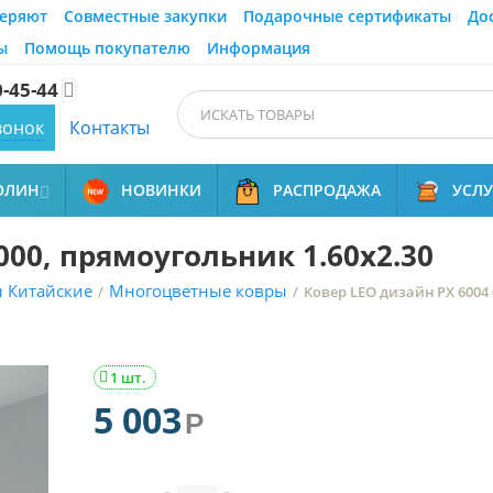
еряют
Совместные закупки
Подарочные сертификаты
До
ы
Помощь покупателю
Информация
0-45-44

вонок
Контакты
ОЛИН
НОВИНКИ
РАСПРОДАЖА
УСЛ

000, прямоугольник 1.60x2.30
 Китайские
Многоцветные ковры
/
/
Ковер LEO дизайн PX 6004 
1 шт.

5 003
Р