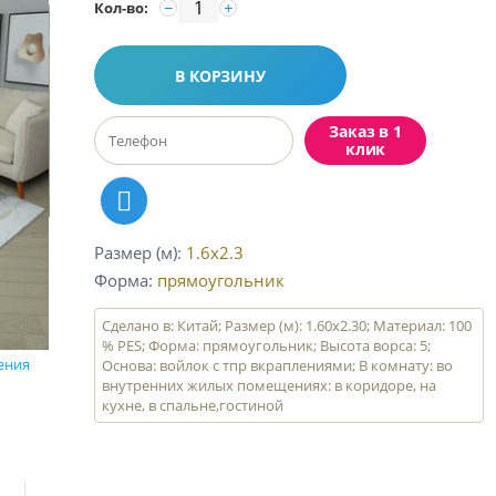
−
+
Кол-во:
В КОРЗИНУ
Заказ в 1
клик
Размер (м)
1.6x2.3
Форма
прямоугольник
Сделано в: Китай; Размер (м): 1.60x2.30; Материал: 100
% PES; Форма: прямоугольник; Высота ворса: 5;
ения
Основа: войлок с тпр вкраплениями; В комнату: во
внутренних жилых помещениях: в коридоре, на
кухне, в спальне,гостиной