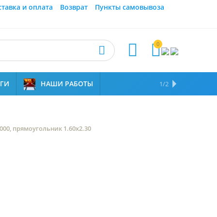
ставка и оплата
Возврат
Пункты самовывоза
0



УГИ
НАШИ РАБОТЫ
ОТЗЫВЫ
НАМ ДОВЕРЯЮТ
1/2
000, прямоугольник 1.60x2.30