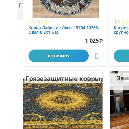


Ковер Лайла де Люкс 15704 10766.
Коврик
Овал 0.8x1.5 м
крупно
размер 
1 025
Р

В КОРЗИНУ
Грязезащитные ковры
Защ