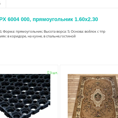
д
X 6004 000, прямоугольник 1.60x2.30
PES; Форма: прямоугольник; Высота ворса: 5; Основа: войлок с тпр
х: в коридоре, на кухне, в спальне,гостиной
3 шт.
