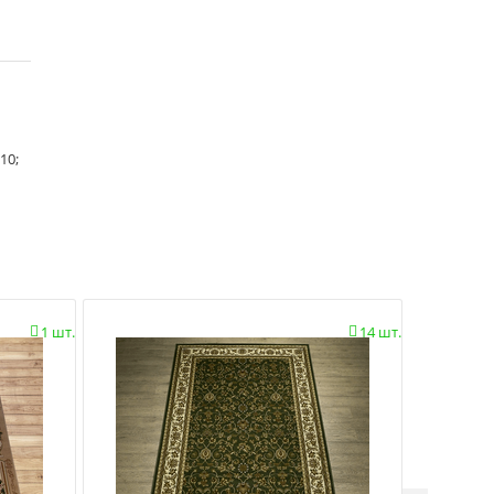
10;
1 шт.
14 шт.

