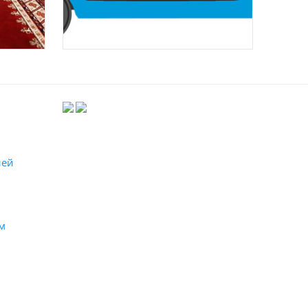
лей
м