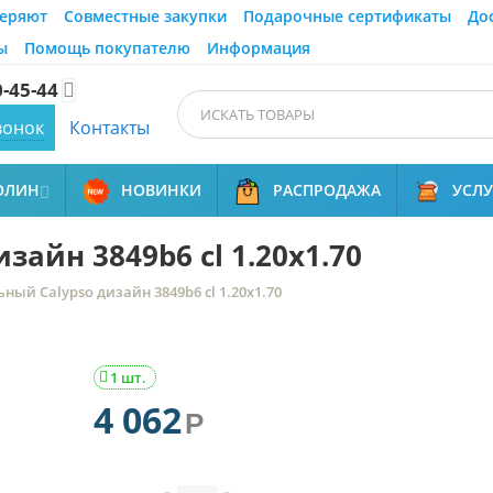
еряют
Совместные закупки
Подарочные сертификаты
До
ы
Помощь покупателю
Информация
0-45-44

вонок
Контакты
ОЛИН
НОВИНКИ
РАСПРОДАЖА
УСЛ

зайн 3849b6 cl 1.20x1.70
ный Calypso дизайн 3849b6 cl 1.20x1.70
1 шт.

4 062
Р