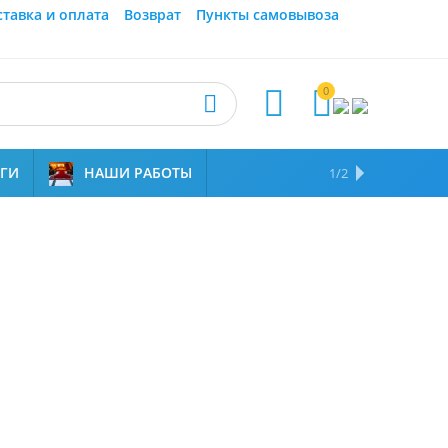
ставка и оплата
Возврат
Пункты самовывоза
0



УГИ
НАШИ РАБОТЫ
ОТЗЫВЫ
НАМ ДОВЕРЯЮТ
1/2