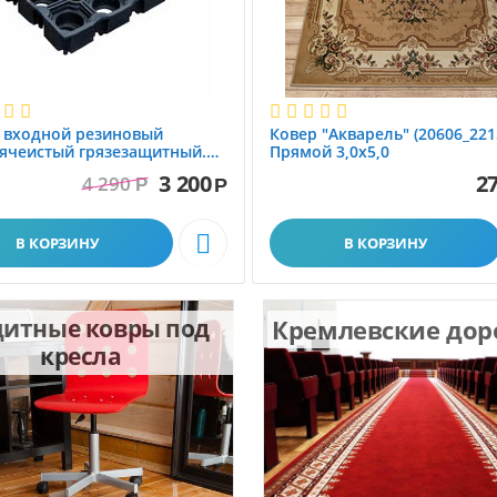
 вxодной резиновый
Ковер "Акварель" (20606_221
ячеистый грязезащитный.
Прямой 3,0х5,0
1.0x1.5 м
3 200
27
4 290
Р
Р

В КОРЗИНУ
В КОРЗИНУ
итные ковры под
Кремлевские до
кресла