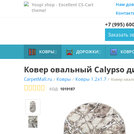
Нам дов
Youpi shop - Excellent CS-Cart
theme!
Контакт
+7 (995) 60
Заказать з
КОВРЫ
ДОРОЖКИ
КОВР


Ковер овальный Calypso ди
CarpetMall.ru
Ковры
Ковры 1.2x1.7
/
/
/
Ковер оваль
КОД:
1019187