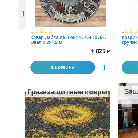


Ковер Лайла де Люкс 15704 10766.
Коврик
Овал 0.8x1.5 м
крупно
размер 
1 025
Р

В КОРЗИНУ
Грязезащитные ковры
Защ