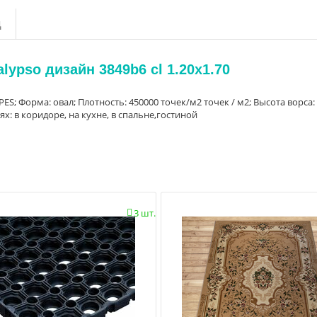
д
ypso дизайн 3849b6 cl 1.20x1.70
PES; Форма: овал; Плотность: 450000 точек/м2 точек / м2; Высота ворса: 
: в коридоре, на кухне, в спальне,гостиной
3 шт.
