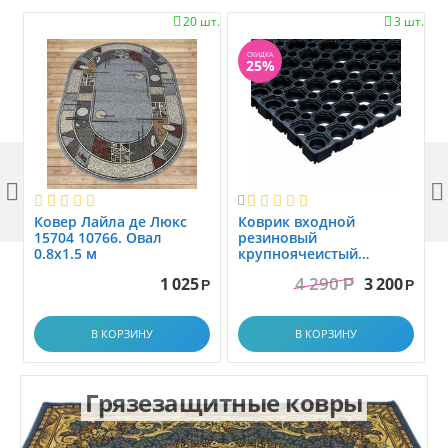
20 шт.
3 шт.


СКИДКА
25%



Ковер Лайла де Люкс
Коврик вxодной
15704 10766. Овал
резиновый
0.8x1.5 м
крупноячеистый
грязезащитный. размер
4 290
1 025
3 200
Р
1.0x1.5 м
Р
Р
В КОРЗИНУ
В КОРЗИНУ
Грязезащитные ковры