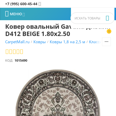
+7 (995) 600-45-44


МЕНЮ


Ковер овальный Gavana дизайн
D412 BEIGE 1.80x2.50
0


CarpetMall.ru
Ковры
Ковры 1,8 на 2,5 м
Классические
/
/
/
КОД:
1015490