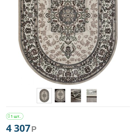
1 шт.

4 307
Р