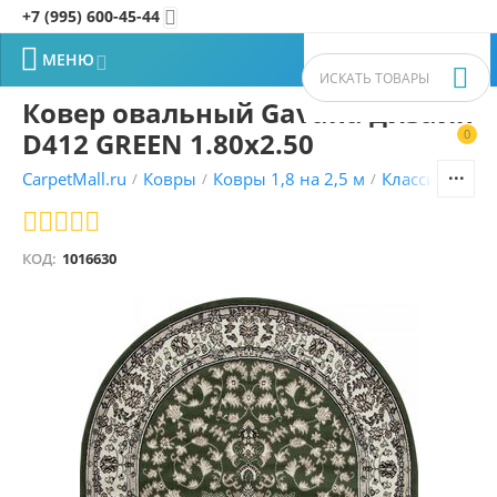
+7 (995) 600-45-44


МЕНЮ


Ковер овальный Gavana дизайн
D412 GREEN 1.80x2.50
0


CarpetMall.ru
Ковры
Ковры 1,8 на 2,5 м
Классические
/
/
/
КОД:
1016630