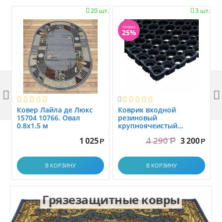
20 шт.
3 шт.


СКИДКА
25%



Ковер Лайла де Люкс
Коврик вxодной
15704 10766. Овал
резиновый
0.8x1.5 м
крупноячеистый
грязезащитный. размер
4 290
1 025
3 200
Р
1.0x1.5 м
Р
Р
В КОРЗИНУ
В КОРЗИНУ
Грязезащитные ковры