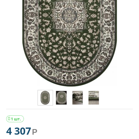
1 шт.

4 307
Р