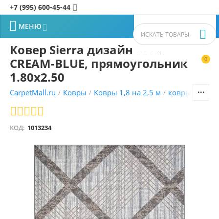
+7 (995) 600-45-44


МЕНЮ


Ковер Sierra дизайн F351
CREAM-BLUE, прямоугольник
0


1.80x2.50
CarpetMall.ru
Ковры
Ковры 1,8 на 2,5 м
ковры Геомет
/
/
/
КОД:
1013234