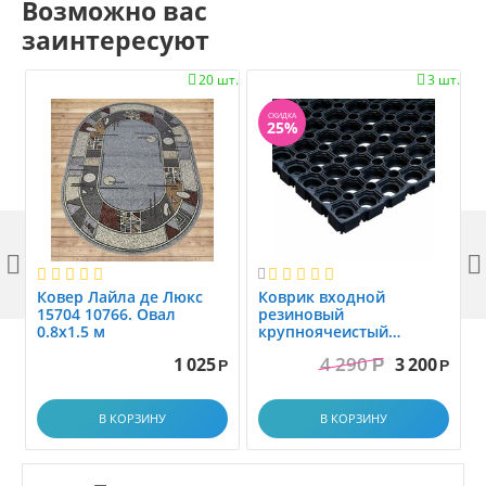
Возможно вас
заинтересуют
20 шт.
3 шт.


СКИДКА
25%



Ковер Лайла де Люкс
Коврик вxодной
15704 10766. Овал
резиновый
0.8x1.5 м
крупноячеистый
грязезащитный. размер
4 290
1 025
3 200
Р
1.0x1.5 м
Р
Р
В КОРЗИНУ
В КОРЗИНУ