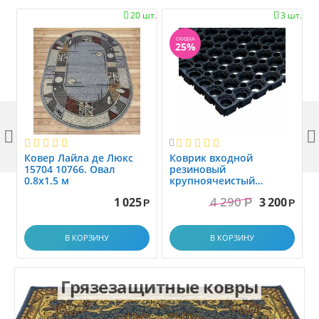
20 шт.
3 шт.


СКИДКА
25%



Ковер Лайла де Люкс
Коврик вxодной
15704 10766. Овал
резиновый
0.8x1.5 м
крупноячеистый
грязезащитный. размер
4 290
1 025
3 200
Р
1.0x1.5 м
Р
Р
В КОРЗИНУ
В КОРЗИНУ
Грязезащитные ковры