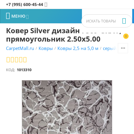
+7 (995) 600-45-44


МЕНЮ


Ковер Silver дизайн F389 GRAY,
прямоугольник 2.50x5.00
0


CarpetMall.ru
Ковры
Ковры 2,5 на 5,0 м
серый ковры
/
/
/
КОД:
1013310