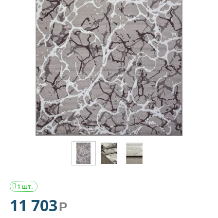
1 шт.

11 703
Р