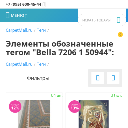
+7 (995) 600-45-44


МЕНЮ


CarpetMall.ru
Теги
/
/
0


Элементы обозначенные
тегом "Bella 7206 1 50944":
CarpetMall.ru
Теги
/
/


1 шт.
1 шт.


СКИДКА
СКИДКА
12%
13%