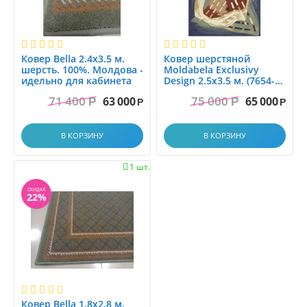
Ковер Bella 2.4x3.5 м.
Ковер шерстяной
шерсть. 100%. Молдова -
Moldabela Exclusivу
идельно для кабинета
Design 2.5x3.5 м. (7654-1-
51021)
71 400
75 000
63 000
65 000
Р
Р
Р
Р
В КОРЗИНУ
В КОРЗИНУ
1 шт.

СКИДКА
22%
Ковер Bella 1.8x2.8 м.