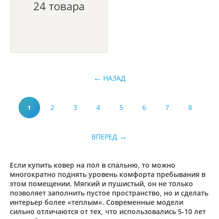
24 товара
1.5x3.3
1.5x3.5
1.5x3.6
1.5x4.0
1.5x4.5
1.5x5.0
НАЗАД
1.5x5.5
1.5x6.0
2
3
4
5
6
7
8
1
1.64x2.3
1.6x1.6
1.6x2.0
ВПЕРЕД
1.6x2.2
1.6x2.3
Если купить ковер на пол в спальню, то можно
1.6x2.4
многократно поднять уровень комфорта пребывания в
этом помещении. Мягкий и пушистый, он не только
1.6x2.9
позволяет заполнить пустое пространство, но и сделать
1.6x3.0
интерьер более «теплым». Современные модели
сильно отличаются от тех, что использовались 5-10 лет
1.6x3.4