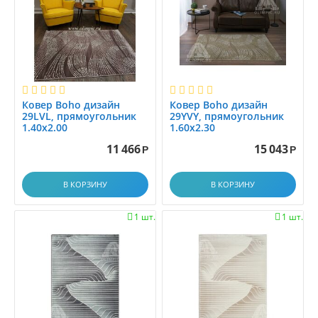
1.45x2.0
1.45x2.5
1.4x1.4
1.4x1.5
1.4x1.9
1.4x17.9
Ковер Boho дизайн
Ковер Boho дизайн
1.4x2
29LVL, прямоугольник
29YVY, прямоугольник
1.40x2.00
1.60x2.30
1.4x2.0
11 466
15 043
1.4x2.1
Р
Р
1.4x2.5
В КОРЗИНУ
В КОРЗИНУ
1.4x2.9
1.4x3.0
1 шт.
1 шт.


1.4x3.5
1.4x4.0
1.4x4.5
1.4x5.0
1.4x5.5
1.4x6.0