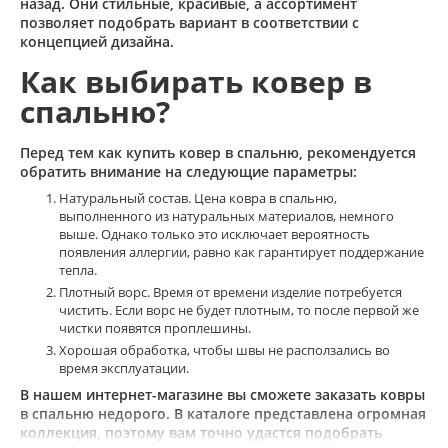
назад. Они стильные, красивые, а ассортимент
1.6x3.8
позволяет подобрать вариант в соответствии с
1.7x2.3
концепцией дизайна.
1.7x2.4
Как выбирать ковер в
1.7x3.0
спальню?
1.85x2.0
1.8x1.8
Перед тем как купить ковер в спальню, рекомендуется
1.8x2.0
обратить внимание на следующие параметры:
1.8x2.5
Натуральный состав. Цена ковра в спальню,
выполненного из натуральных материалов, немного
1.8x2.55
выше. Однако только это исключает вероятность
1.8x2.6
появления аллергии, равно как гарантирует поддержание
тепла.
1.8x2.8
Плотный ворс. Время от времени изделие потребуется
1.8x3.0
чистить. Если ворс не будет плотным, то после первой же
1.8x3.5
чистки появятся проплешины.
1.8x3.6
Хорошая обработка, чтобы швы не расползались во
время эксплуатации.
1.8x3.65
В нашем интернет-магазине вы сможете заказать ковры
1.8x4.25
в спальню недорого. В каталоге представлена огромная
1.95x1.95
коллекция, поэтому вам точно удастся подобрать