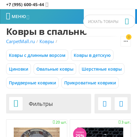
+7 (995) 600-45-44


МЕНЮ


Ковры в спальню
0


CarpetMall.ru
Ковры
/
/
Фильтры товаров
Ковры с длинным ворсом
Ковры в детскую
Цена
Циновки
Овальные ковры
Шерстяные ковры
–
Р
Р
Придверные коврики
Прикроватные коврики
0
800000
Р
Р

Фильтры


Размер (м)
20 шт.
3 шт.


0.50x0.88
СКИДКА
25%
0.55x0.95