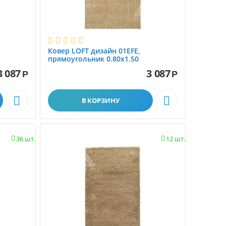
Ковер LOFT дизайн 01EFE,
прямоугольник 0.80x1.50
3 087
3 087
Р
Р


В КОРЗИНУ
36 шт.
12 шт.

