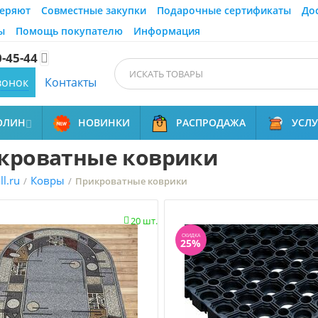
еряют
Совместные закупки
Подарочные сертификаты
До
ы
Помощь покупателю
Информация
0-45-44

вонок
Контакты
ОЛИН
НОВИНКИ
РАСПРОДАЖА
УСЛ

кроватные коврики
l.ru
Ковры
/
/
Прикроватные коврики
20 шт.

СКИДКА
25%