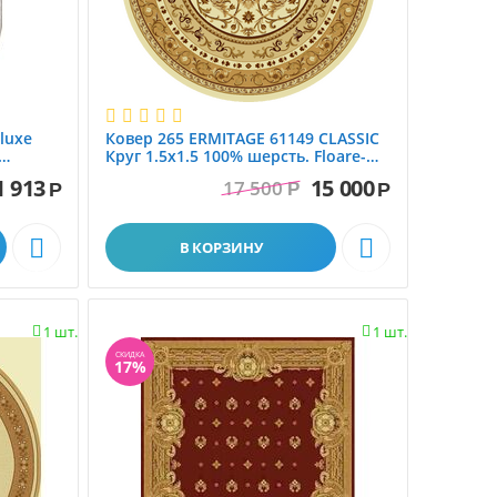
luxe
Ковер 265 ERMITAGE 61149 CLASSIC
Круг 1.5x1.5 100% шерсть. Floare-
Carpet SA. МОЛДОВА
1 913
15 000
17 500
Р
Р
Р


В КОРЗИНУ
1 шт.
1 шт.


СКИДКА
17%
Шерстяные ковры