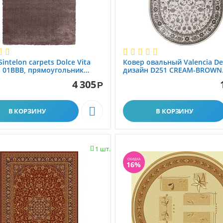
intelon carpets Dolce Vita
Ковер овальный Valencia De
 01BBB, прямоугольник
дизайн D251 CREAM-BROWN
.50
0.80x1.50
4 305
Р

В КОРЗИНУ
В КОРЗИНУ
1 шт.

СКИДКА
16%
Ковролин
Наши работы