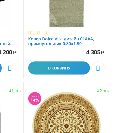
Ковер Dolce Vita дизайн 01AAA,
тный.
прямоугольник 0.80x1.50
3 200
4 305
Р
Р


В КОРЗИНУ
1 шт.
2 шт.


СКИДКА
14%