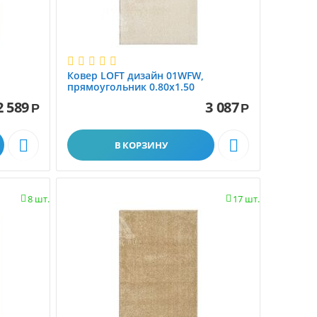
Ковер LOFT дизайн 01WFW,
прямоугольник 0.80x1.50
2 589
3 087
Р
Р


В КОРЗИНУ
8 шт.
17 шт.

