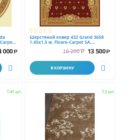
Ковры с 
ворс
da
Шерстяной ковер 432 Grand 3658
-Carpet
1.45x1.5 м. Floare-Carpet SA.
Молдова
4 000
13 500
16 200
Р
Р
Р


В КОРЗИНУ
41 шт.
2 шт.

