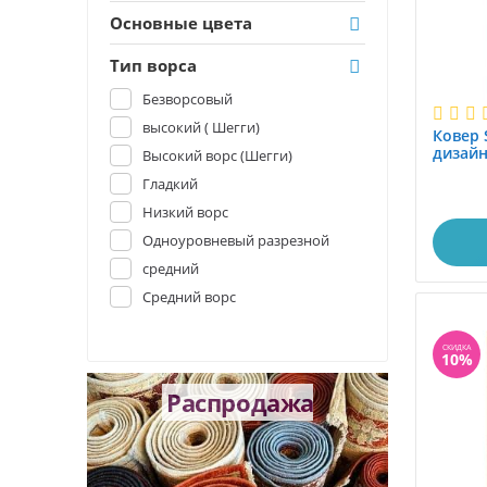
Основные цвета
Тип ворса
Безворсовый
высокий ( Шегги)
Ковер S
дизайн
Высокий ворс (Шегги)
0.80x1
Гладкий
Низкий ворс
Одноуровневый разрезной
средний
Средний ворс
СКИДКА
10%
ожки
Распродажа