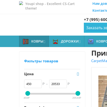
Нам дов
Youpi shop - Excellent CS-Cart
theme!
Контакт
+7 (995) 60
Заказать з
КОВРЫ
ДОРОЖКИ
КОВР


При
CarpetMal
Фильтры товаров
Цена
–
Р
Р
450
20533
Р
Р