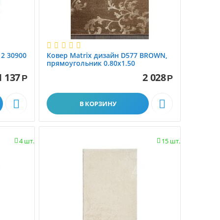
 2 30900
Ковер Matrix дизайн D577 BROWN,
прямоугольник 0.80x1.50
1 137
2 028
Р
Р


В КОРЗИНУ
4 шт.
15 шт.

