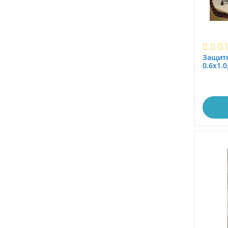
Защитн
0.6x1.
полик