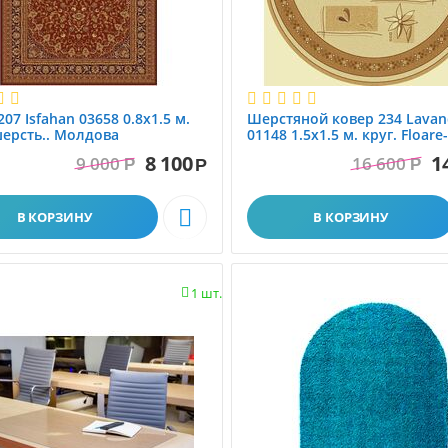
07 Isfahan 03658 0.8x1.5 м.
Шерстяной ковер 234 Lavan
ерсть.. Молдова
01148 1.5x1.5 м. круг. Floare
SA. Молдова
8 100
1
9 000
16 600
Р
Р
Р

В КОРЗИНУ
В КОРЗИНУ
1 шт.
