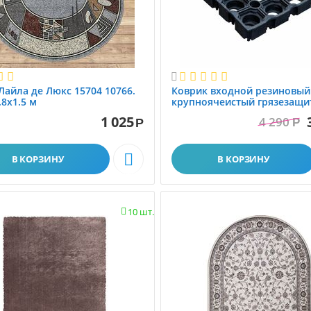

Лайла де Люкс 15704 10766.
Коврик вxодной резиновый
.8x1.5 м
крупноячеистый грязезащи
размер 1.0x1.5 м
1 025
4 290
Р
Р

В КОРЗИНУ
В КОРЗИНУ
10 шт.
