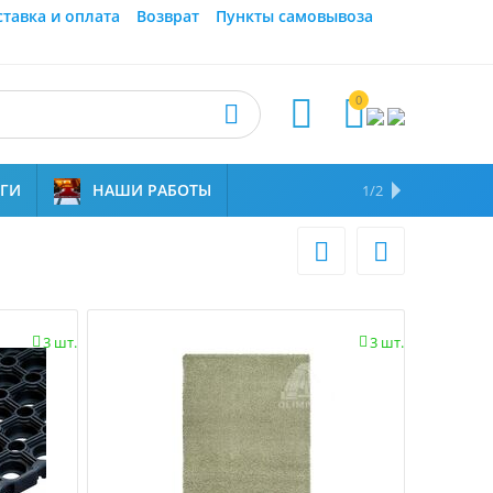
ставка и оплата
Возврат
Пункты самовывоза
0



УГИ
НАШИ РАБОТЫ
ОТЗЫВЫ
НАМ ДОВЕРЯЮТ
1/2


3 шт.
3 шт.

