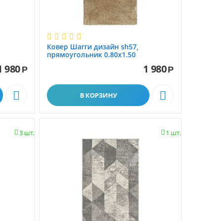
Ковер Шагги дизайн sh57,
прямоугольник 0.80x1.50
1 980
1 980
Р
Р


В КОРЗИНУ
3 шт.
1 шт.

