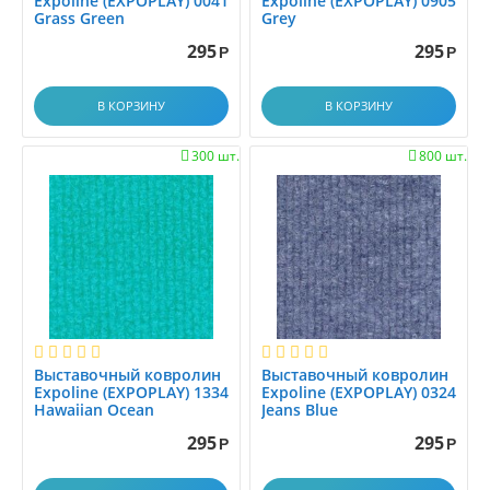
Expoline (EXPOPLAY) 0041
Expoline (EXPOPLAY) 0905
Grass Green
Grey
295
295
Р
Р
В КОРЗИНУ
В КОРЗИНУ
300 шт.
800 шт.


Выставочный ковролин
Выставочный ковролин
Expoline (EXPOPLAY) 1334
Expoline (EXPOPLAY) 0324
Hawaiian Ocean
Jeans Blue
295
295
Р
Р