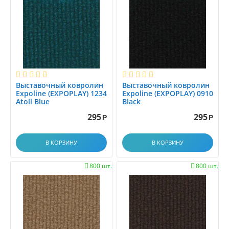
Распродажа
Выставочный ковролин
Выставочный ковролин
Expoline (EXPOPLAY) 1234
Expoline (EXPOPLAY) 0910
Atoll Blue
Black
295
295
Р
Р
В КОРЗИНУ
В КОРЗИНУ
800 шт.
800 шт.

