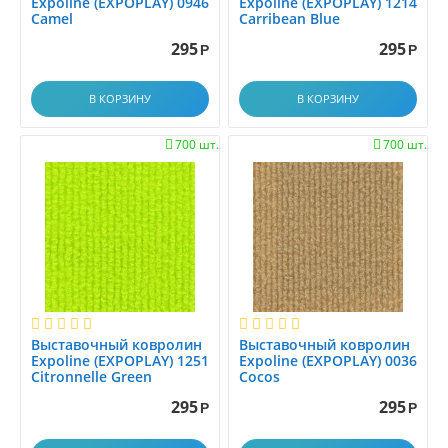
Expoline (EXPOPLAY) 0946
Expoline (EXPOPLAY) 1214
Camel
Carribean Blue
295
295
Р
Р
В КОРЗИНУ
В КОРЗИНУ
700 шт.
700 шт.


Выставочный ковролин
Выставочный ковролин
Expoline (EXPOPLAY) 1251
Expoline (EXPOPLAY) 0036
Citronnelle Green
Cocos
295
295
Р
Р