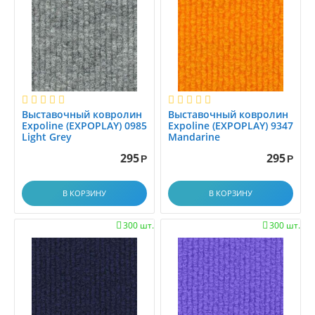
Выставочный ковролин
Выставочный ковролин
Expoline (EXPOPLAY) 0985
Expoline (EXPOPLAY) 9347
Light Grey
Mandarine
295
295
Р
Р
В КОРЗИНУ
В КОРЗИНУ
300 шт.
300 шт.

