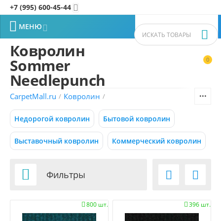
+7 (995) 600-45-44


МЕНЮ


Ковролин
Sommer
0


Фильтры товаров
Needlepunch
CarpetMall.ru
Ковролин
/
/
Цена
Недорогой ковролин
Бытовой ковролин
–
Р
Р
Выставочный ковролин
Коммерческий ковролин
295
295
Р
Р
Бренд (1)

Фильтры


Коллекция
800 шт.
396 шт.


СБРОСИТЬ