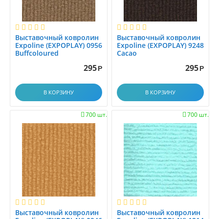
Выставочный ковролин
Выставочный ковролин
Expoline (EXPOPLAY) 0956
Expoline (EXPOPLAY) 9248
Buffcoloured
Cacao
295
295
Р
Р
В КОРЗИНУ
В КОРЗИНУ
700 шт.
700 шт.


Выставочный ковролин
Выставочный ковролин