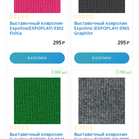
Выставочный ковролин
Выставочный ковролин
Expoline(EXPOPLAY) 9302
Expoline (EXPOPLAY) 0965
Fishia
Graphite
295
295
Р
Р
В КОРЗИНУ
В КОРЗИНУ
300 шт.
700 шт.


Выставочный ковролин
Выставочный ковролин