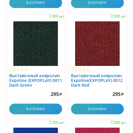
В КОРЗИНУ
В КОРЗИНУ
300 шт.
300 шт.


Выставочный ковролин
Выставочный ковролин
Expoline (EXPOPLAY) 0011
Expoline(EXPOPLAY) 0012
Dark Green
Dark Red
295
295
Р
Р
В КОРЗИНУ
В КОРЗИНУ
700 шт.
300 шт.

