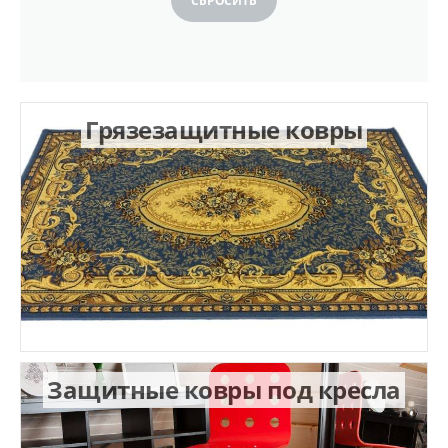
Распродажа
СБРОСИТЬ
Грязезащитные ковры
Защитные ковры под кресла