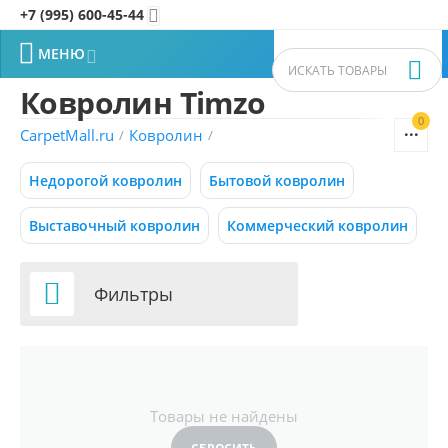
+7 (995) 600-45-44


МЕНЮ


Ковролин Timzo
0


CarpetMall.ru
Ковролин
/
/
Фильтры товаров
Недорогой ковролин
Бытовой ковролин
Цена
Выставочный ковролин
Коммерческий ковролин
–
Р
Р

Фильтры
295
720
Р
Р
Бренд
СБРОСИТЬ
Товары не найдены