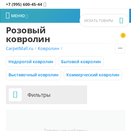
+7 (995) 600-45-44


МЕНЮ


Розовый
ковролин
0


Фильтры товаров
CarpetMall.ru
Ковролин
/
/
Цена
Недорогой ковролин
Бытовой ковролин
–
Р
Р
Выставочный ковролин
Коммерческий ковролин
295
720
Р
Р

Фильтры
СБРОСИТЬ
Ковровые дорожки
Товары не найдены