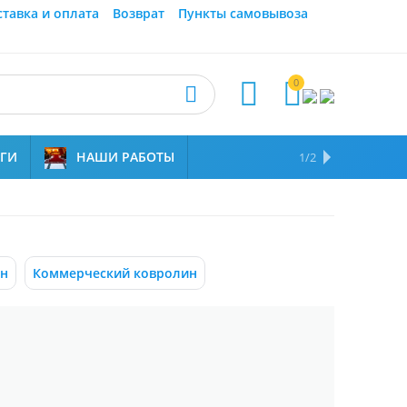
ставка и оплата
Возврат
Пункты самовывоза
0



УГИ
НАШИ РАБОТЫ
ОТЗЫВЫ
НАМ ДОВЕРЯЮТ
1/2
ин
Коммерческий ковролин
ы