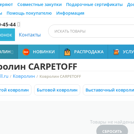
еряют
Совместные закупки
Подарочные сертификаты
До
ы
Помощь покупателю
Информация
0-45-44

вонок
Контакты
ОЛИН
НОВИНКИ
РАСПРОДАЖА
УСЛ

ролин CARPETOFF
l.ru
Ковролин
/
/
Ковролин CARPETOFF
гой ковролин
Бытовой ковролин
Выставочный коврол
Товары не найден
СБРОСИТЬ