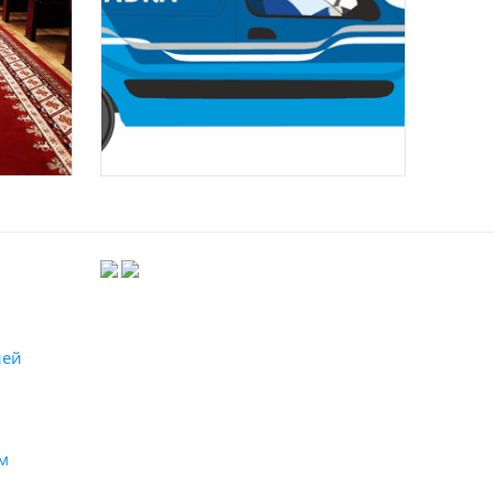
лей
м