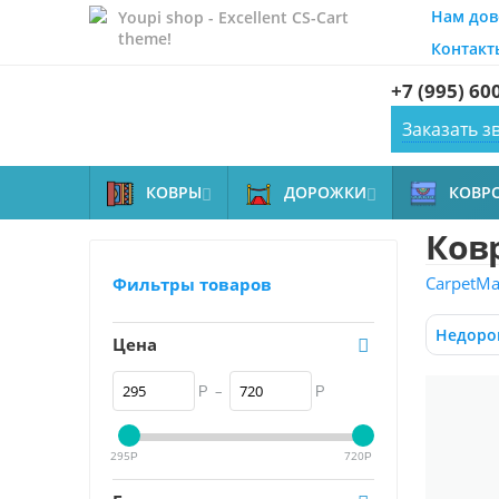
Нам дов
Youpi shop - Excellent CS-Cart
theme!
Контакт
+7 (995) 60
Заказать з
КОВРЫ
ДОРОЖКИ
КОВР


Ков
CarpetMal
Фильтры товаров
Недоро
Цена
–
Р
Р
295
720
Р
Р