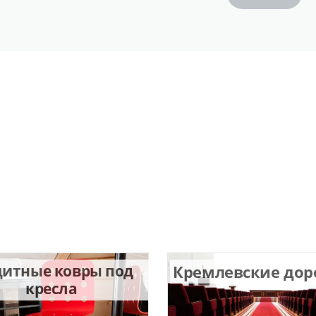
Ковролин
Наши работы
итные ковры под
Кремлевские до
кресла