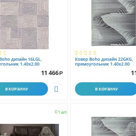
Boho дизайн 16LGL,
Ковер Boho дизайн 22GKG,
гольник 1.40x2.00
прямоугольник 1.40x2.00
11 466
1
Р

В КОРЗИНУ
В КОРЗИНУ
1 шт.
