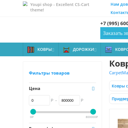
Нам дов
Youpi shop - Excellent CS-Cart
theme!
Контакт
+7 (995) 60
Заказать з
КОВРЫ
ДОРОЖКИ
КОВР


Ков
CarpetMal
Фильтры товаров
Ковры 
Цена
Придве
–
Р
Р
0
800000
Р
Р