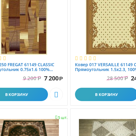
250 FREGAT 61149 CLASSIC
Ковер 017 VERSAILLE 61149 
гольник 0.75x1.6 100%
Прямоугольник 1.5x2.3, 10
 Floare-Carpet SA. МО...
шерсть. Floare-Carpet SA....
7 200
2
9 200
28 500
Р
Р
Р

В КОРЗИНУ
В КОРЗИНУ
5 шт.
