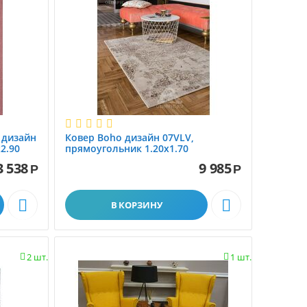
a дизайн
Ковер Boho дизайн 07VLV,
2.90
прямоугольник 1.20x1.70
3 538
9 985
Р
Р


В КОРЗИНУ
2 шт.
1 шт.

