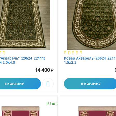
"Акварель" (20624_22111)
Ковер Акварель (20624_2211
 2,0х4,0
1,5х2,3
14 400
Р

В КОРЗИНУ
В КОРЗИНУ
1 шт.
