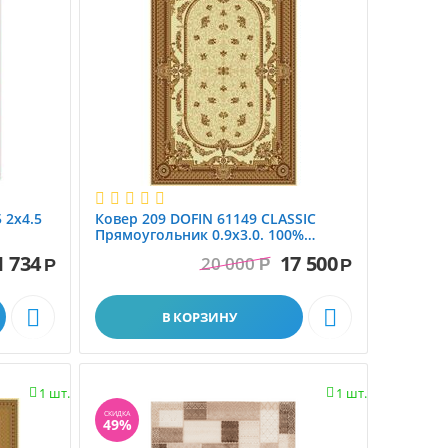
 2x4.5
Ковер 209 DOFIN 61149 CLASSIC
Прямоугольник 0.9x3.0. 100%
шерсть. Floare-Carpet SA. МОЛ...
1 734
17 500
Шерстяные ковры
20 000
Р
Р
Р


В КОРЗИНУ
1 шт.
1 шт.


СКИДКА
49%
Ковры с 