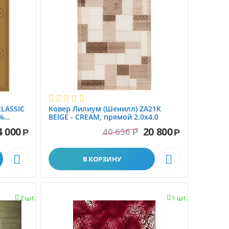
ворс
CLASSIC
Ковер Лилиум (Шенилл) ZA21K
0%
BEIGE - CREAM, прямой 2.0х4.0
4 000
20 800
40 656
Р
Р
Р


В КОРЗИНУ
2 шт.
1 шт.

