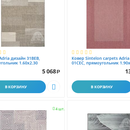
Adria дизайн 31BEB,
Ковер Sintelon carpets Adri
гольник 1.60x2.30
01CEC, прямоугольник 1.90x
5 068
1
Р

В КОРЗИНУ
В КОРЗИНУ
4 шт.
