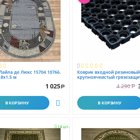

Лайла де Люкс 15704 10766.
Коврик вxодной резиновый
.8x1.5 м
крупноячеистый грязезащи
размер 1.0x1.5 м
1 025
4 290
Р
Р

В КОРЗИНУ
В КОРЗИНУ
14 шт.
