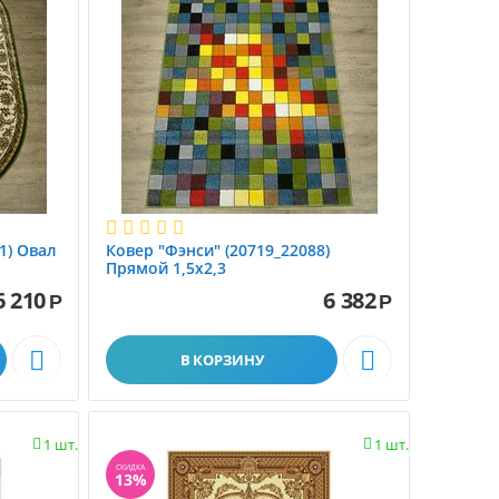
1) Овал
Ковер "Фэнси" (20719_22088)
Прямой 1,5х2,3
6 210
6 382
Р
Р


В КОРЗИНУ
1 шт.
1 шт.


СКИДКА
13%