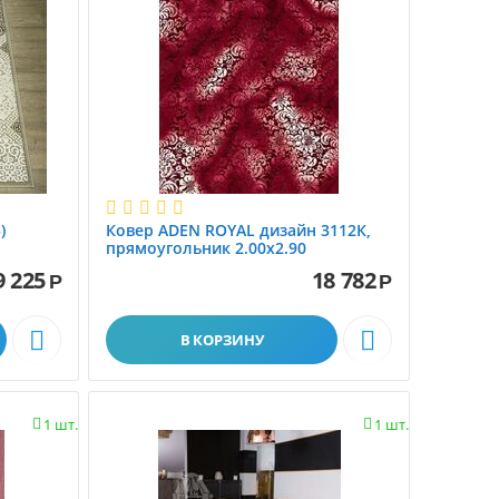
)
Ковер ADEN ROYAL дизайн 3112К,
прямоугольник 2.00x2.90
9 225
18 782
Р
Р


В КОРЗИНУ
1 шт.
1 шт.

