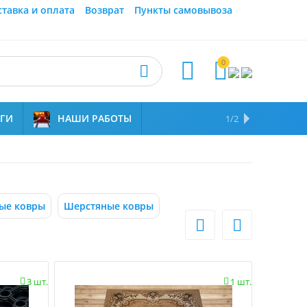
ставка и оплата
Возврат
Пункты самовывоза
0



УГИ
НАШИ РАБОТЫ
ОТЗЫВЫ
НАМ ДОВЕРЯЮТ
1/2
ые ковры
Шерстяные ковры


3 шт.
1 шт.

