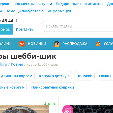
еряют
Совместные закупки
Подарочные сертификаты
До
ы
Помощь покупателю
Информация
0-45-44

вонок
Контакты
ОЛИН
НОВИНКИ
РАСПРОДАЖА
УСЛ

ры шебби-шик
l.ru
Ковры
/
/
ковры Шебби-шик
с длинным ворсом
Ковры в детскую
Циновки
Овальн
рные коврики
Прикроватные коврики
20 шт.

СКИДКА
25%