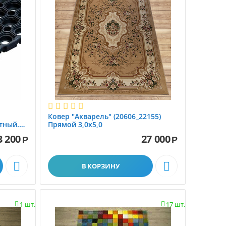
Ковер "Акварель" (20606_22155)
тный.
Прямой 3,0х5,0
3 200
27 000
Р
Р


В КОРЗИНУ
1 шт.
17 шт.

