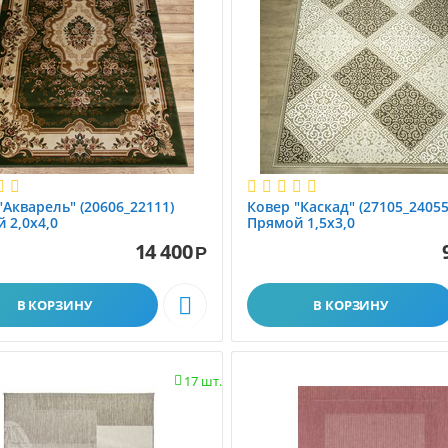
"Акварель" (20606_22111)
Ковер "Каскад" (27105_24055
 2,0х4,0
Прямой 1,5х3,0
14 400
Р

В КОРЗИНУ
В КОРЗИНУ
17 шт.
