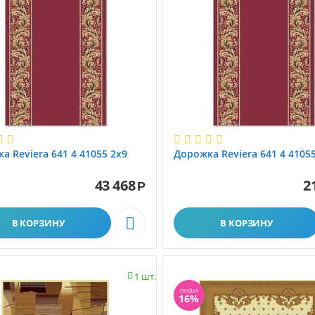
а Reviera 641 4 41055 2x9
Дорожка Reviera 641 4 41055
43 468
2
Ковролин
Наши работы
Р

В КОРЗИНУ
В КОРЗИНУ
1 шт.

СКИДКА
16%