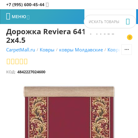
+7 (995) 600-45-44


МЕНЮ


Дорожка Reviera 641 4 41055
2x4.5
0


CarpetMall.ru
Ковры
ковры Молдавские
Ковры Molda
/
/
/
КОД:
4842227024600