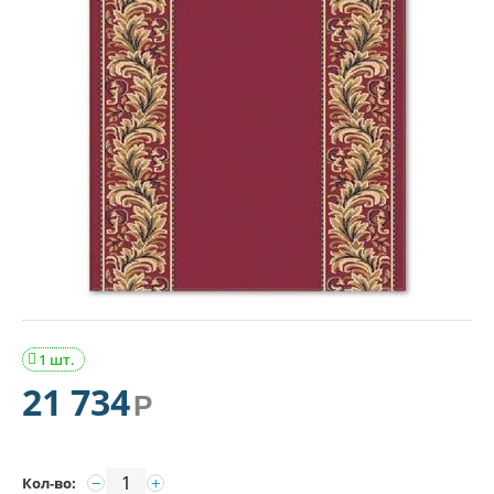
1 шт.

21 734
Р
−
+
Кол-во: