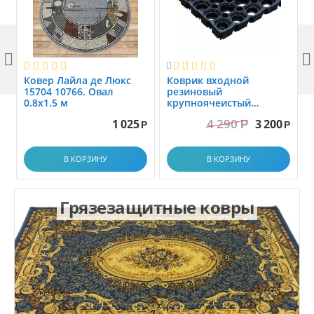



Ковер Лайла де Люкс
Коврик вxодной
15704 10766. Овал
резиновый
0.8x1.5 м
крупноячеистый
грязезащитный. размер
4 290
1 025
3 200
Р
1.0x1.5 м
Р
Р
В КОРЗИНУ
В КОРЗИНУ
Грязезащитные ковры