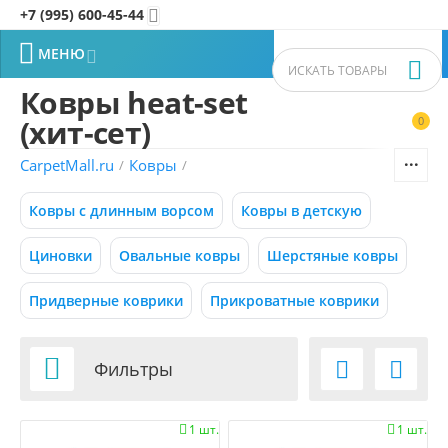
+7 (995) 600-45-44


МЕНЮ


Ковры heat-set
(хит-сет)
0


Фильтры товаров
CarpetMall.ru
Ковры
/
/
Цена
Ковры с длинным ворсом
Ковры в детскую
–
Р
Р
Циновки
Овальные ковры
Шерстяные ковры
Придверные коврики
Прикроватные коврики
21734
43468
Р
Р
Размер (м)

Фильтры


0.50x0.88
1 шт.
1 шт.


0.55x0.95