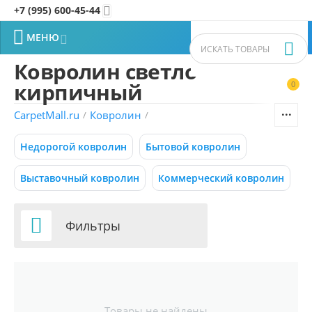
+7 (995) 600-45-44


МЕНЮ


Ковролин светло-
кирпичный
0


Фильтры товаров
CarpetMall.ru
Ковролин
/
/
Цена
Недорогой ковролин
Бытовой ковролин
–
Р
Р
Выставочный ковролин
Коммерческий ковролин
295
720
Р
Р

Фильтры
СБРОСИТЬ
Распродажа
Товары не найдены