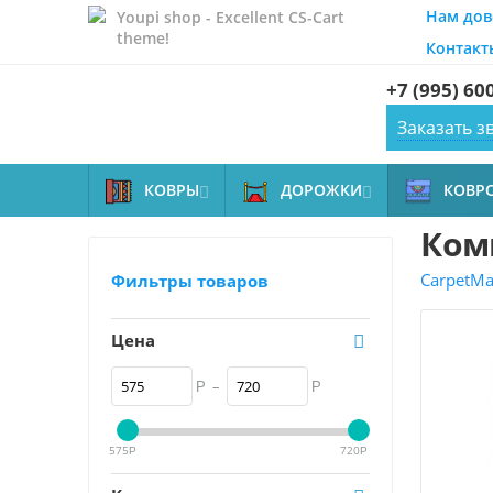
Нам дов
Youpi shop - Excellent CS-Cart
theme!
Контакт
+7 (995) 60
Заказать з
КОВРЫ
ДОРОЖКИ
КОВР


Ком
CarpetMal
Фильтры товаров
Цена
–
Р
Р
575
720
Р
Р