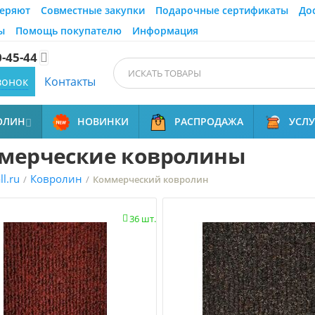
еряют
Совместные закупки
Подарочные сертификаты
До
ы
Помощь покупателю
Информация
0-45-44

вонок
Контакты
ОЛИН
НОВИНКИ
РАСПРОДАЖА
УСЛ

мерческие ковролины
l.ru
Ковролин
/
/
Коммерческий ковролин
36 шт.
