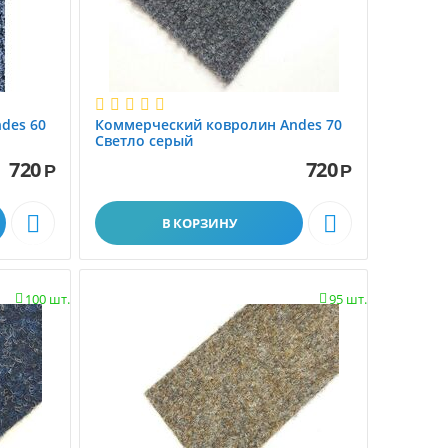
des 60
Коммерческий ковролин Andes 70
Светло серый
720
720
Р
Р


В КОРЗИНУ
100 шт.
95 шт.

