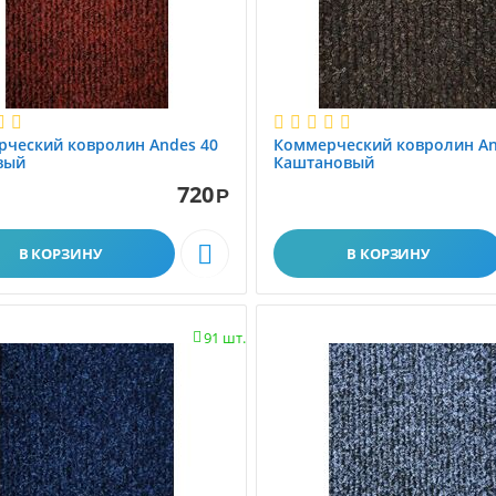
Ковролин
Наши работы
ческий ковролин Andes 40
Коммерческий ковролин An
вый
Каштановый
720
Р

В КОРЗИНУ
В КОРЗИНУ
91 шт.
