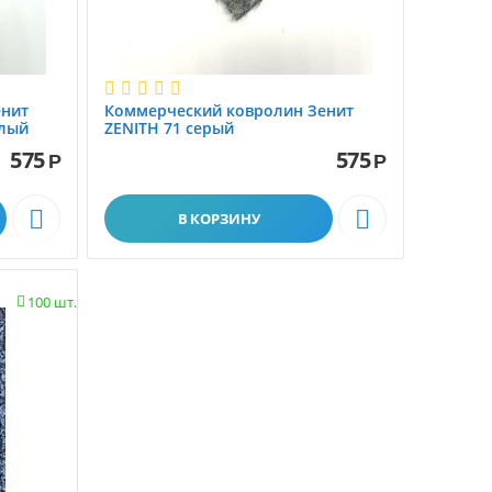
енит
Коммерческий ковролин Зенит
тлый
ZENITH 71 серый
575
575
Р
Р


В КОРЗИНУ
100 шт.
