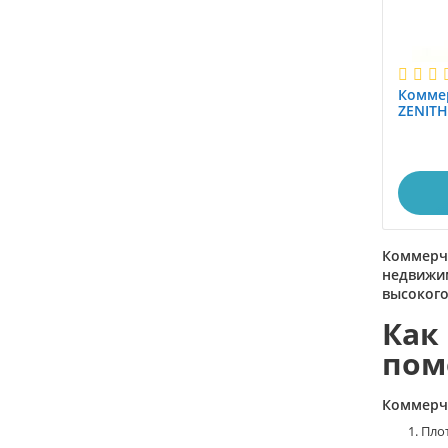
Комме
ZENITH
Коммерче
недвижим
высокого
Как
пом
Коммерче
Пло