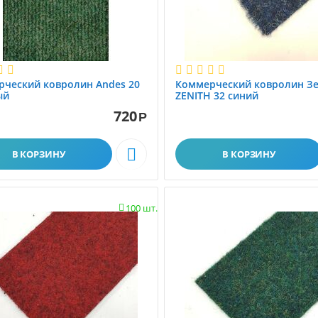
ческий ковролин Andes 20
Коммерческий ковролин З
ый
ZENITH 32 синий
720
Р

В КОРЗИНУ
В КОРЗИНУ
100 шт.
