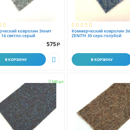
рческий ковролин Зенит
Коммерческий ковролин З
 14 светло-серый
ZENITH 30 серо-голубой
575
Р

В КОРЗИНУ
В КОРЗИНУ
100 шт.
