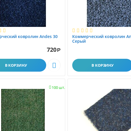
ческий ковролин Andes 30
Коммерческий ковролин An
Серый
720
Р

В КОРЗИНУ
В КОРЗИНУ
100 шт.
