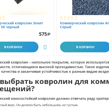
рческий ковролин Зенит
Коммерческий ковролин An
 50 черный
Серый
575
Р

В КОРЗИНУ
В КОРЗИНУ
ский ковролин – напольное покрытие, которое используется
ости, отличающихся высокой проходимостью. Такое изделие
 качества и заканчивая устойчивостью к разным видам возде
 выбрать ковролин для ком
ещений?
ский износостойкий ковролин должен отвечать ряду критер
тный ворс. Он должен быть небольшим, но густым.