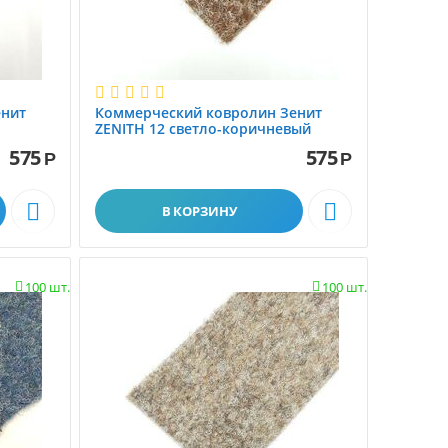
енит
Коммерческий ковролин Зенит
ZENITH 12 светло-коричневый
575
575
Р
Р


В КОРЗИНУ
100 шт.
100 шт.

