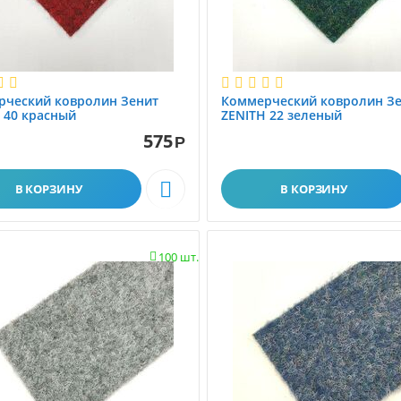
рческий ковролин Зенит
Коммерческий ковролин З
 40 красный
ZENITH 22 зеленый
575
Р

В КОРЗИНУ
В КОРЗИНУ
100 шт.
