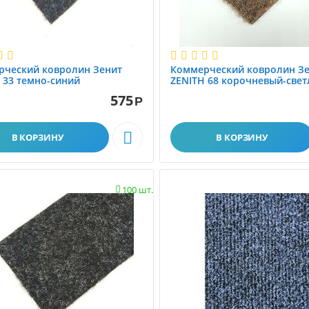
рческий ковролин Зенит
Коммерческий ковролин З
 33 темно-синий
ZENITH 68 корочневый-све
575
Р

В КОРЗИНУ
В КОРЗИНУ
100 шт.
