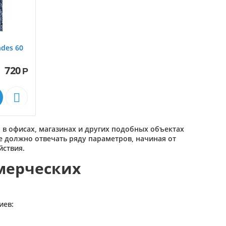
des 60
720
Р

 в офисах, магазинах и других подобных объектах
 должно отвечать ряду параметров, начиная от
йствия.
мерческих
иев: