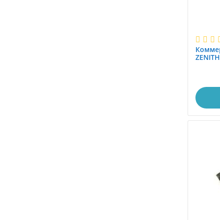
Комме
ZENITH