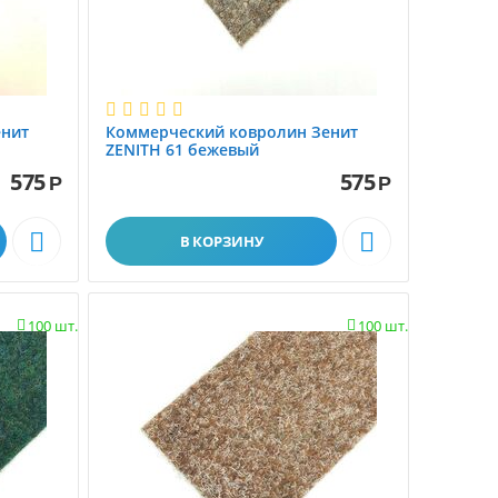
енит
Коммерческий ковролин Зенит
ZENITH 61 бежевый
575
575
Р
Р


В КОРЗИНУ
100 шт.
100 шт.

