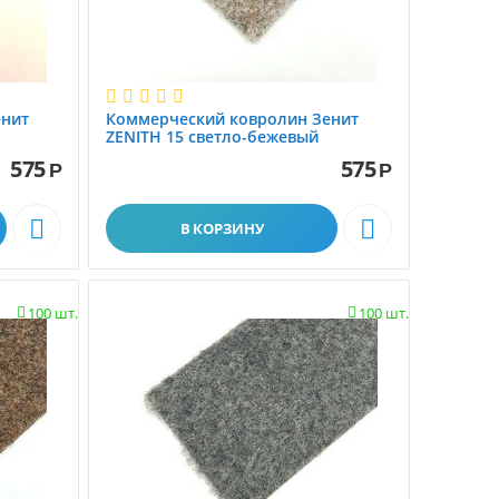
енит
Коммерческий ковролин Зенит
ZENITH 15 светло-бежевый
575
575
Р
Р


В КОРЗИНУ
100 шт.
100 шт.

