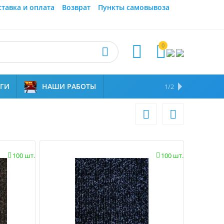
ставка и оплата
Возврат
Пункты самовывоза
0



УГИ
НАШИ РАБОТЫ
ОТЗЫВЫ
НАМ ДОВЕРЯЮТ
1/2


100 шт.
100 шт.

