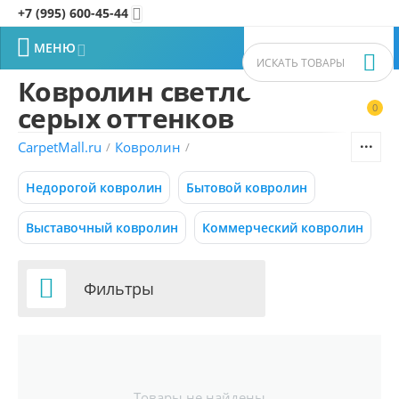
+7 (995) 600-45-44


МЕНЮ


Ковролин светло-
серых оттенков
0


Фильтры товаров
CarpetMall.ru
Ковролин
/
/
Цена
Недорогой ковролин
Бытовой ковролин
–
Р
Р
Выставочный ковролин
Коммерческий ковролин
295
720
Р
Р

Фильтры
СБРОСИТЬ
Распродажа
Товары не найдены