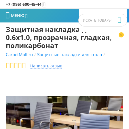
+7 (995) 600-45-44


МЕНЮ


Защитная накладка для стола
0.6x1.0, прозрачная, гладкая,
0


поликарбонат
CarpetMall.ru
Защитные накладки для стола
/
/
Написать отзыв