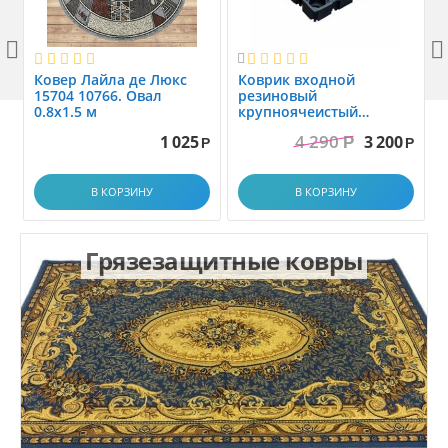



Ковер Лайла де Люкс
Коврик вxодной
15704 10766. Овал
резиновый
0.8x1.5 м
крупноячеистый
грязезащитный. размер
4 290
1 025
3 200
Р
1.0x1.5 м
Р
Р
В КОРЗИНУ
В КОРЗИНУ
Грязезащитные ковры