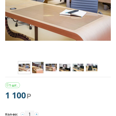
1 шт.

1 100
Р
−
+
Кол-во: