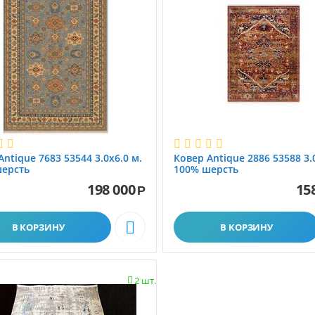
Antique 7683 53544 3.0x6.0 м.
Ковер Antique 2886 53588 3.
шерсть
100% шерсть
198 000
15
Р
Ковролин
Наши работы

В КОРЗИНУ
В КОРЗИНУ
2 шт.
