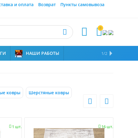
ставка и оплата
Возврат
Пункты самовывоза
0



УГИ
НАШИ РАБОТЫ
ОТЗЫВЫ
НАМ ДОВЕРЯЮТ
1/2
ые ковры
Шерстяные ковры


1 шт.
16 шт.

