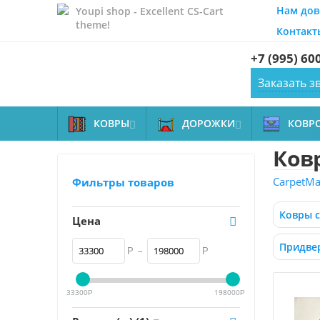
Нам дов
Youpi shop - Excellent CS-Cart
theme!
Контакт
+7 (995) 60
Заказать з
КОВРЫ
ДОРОЖКИ
КОВР


Ковр
CarpetMal
Фильтры товаров
Ковры 
Цена
Придве
–
Р
Р
33300
198000
Р
Р