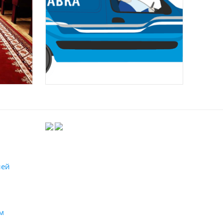
лей
м