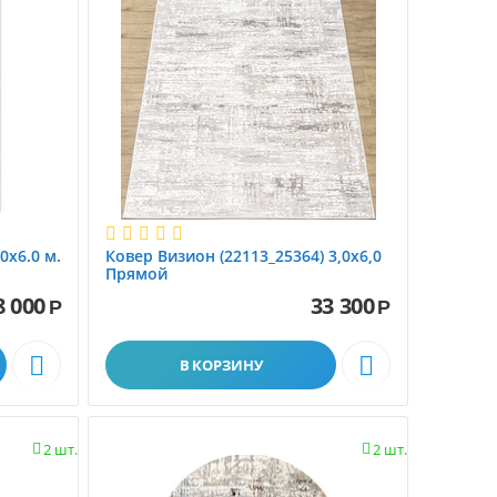
0x6.0 м.
Ковер Визион (22113_25364) 3,0х6,0
Прямой
8 000
33 300
Р
Р


В КОРЗИНУ
2 шт.
2 шт.

