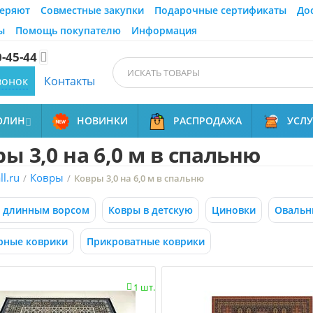
еряют
Совместные закупки
Подарочные сертификаты
До
ы
Помощь покупателю
Информация
0-45-44

вонок
Контакты
ОЛИН
НОВИНКИ
РАСПРОДАЖА
УСЛ

ы 3,0 на 6,0 м в спальню
l.ru
Ковры
/
/
Ковры 3,0 на 6,0 м в спальню
с длинным ворсом
Ковры в детскую
Циновки
Овальн
рные коврики
Прикроватные коврики
1 шт.
