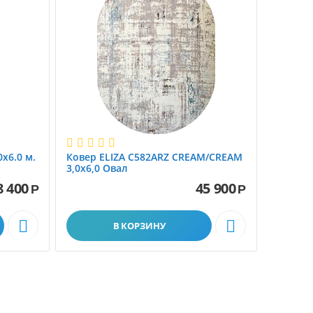
0x6.0 м.
Ковер ELIZA C582ARZ CREAM/CREAM
3,0х6,0 Овал
8 400
45 900
Р
Р
Шерстяные ковры


В КОРЗИНУ