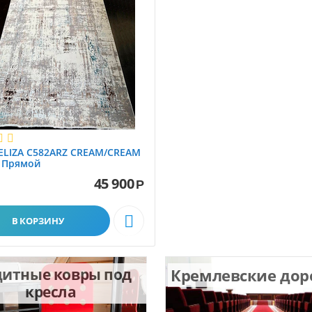
ELIZA C582ARZ CREAM/CREAM
0 Прямой
45 900
Р

В КОРЗИНУ
итные ковры под
Кремлевские до
кресла