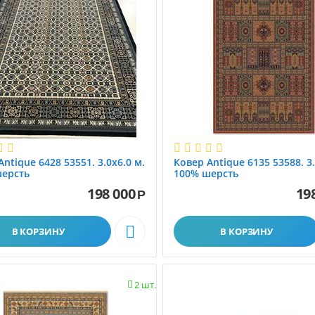
Antique 6428 53551. 3.0x6.0 м.
Ковер Antique 6135 53588. 3.
шерсть
100% шерсть
198 000
19
Р

В КОРЗИНУ
В КОРЗИНУ
2 шт.
