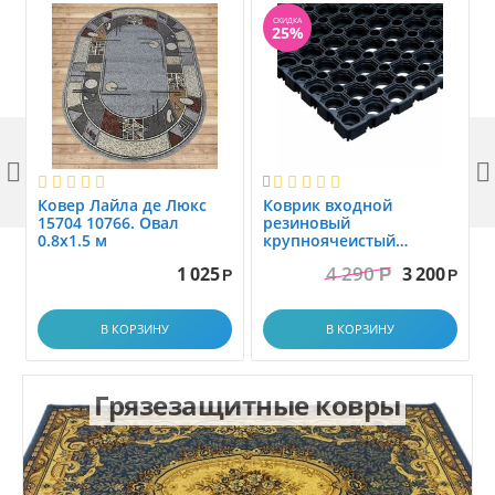
СКИДКА
25%



Ковер Лайла де Люкс
Коврик вxодной
15704 10766. Овал
резиновый
0.8x1.5 м
крупноячеистый
грязезащитный. размер
4 290
1 025
3 200
Р
1.0x1.5 м
Р
Р
В КОРЗИНУ
В КОРЗИНУ
Грязезащитные ковры