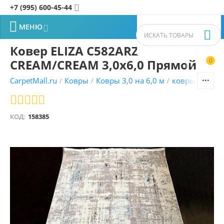
+7 (995) 600-45-44


МЕНЮ


Ковер ELIZA C582ARZ
CREAM/CREAM 3,0х6,0 Прямой
0


CarpetMall.ru
Ковры
Ковры 3,0 на 6,0 м
ковры Турецк
/
/
/
КОД:
158385