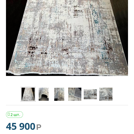
2 шт.

45 900
Р