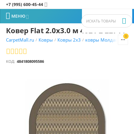
+7 (995) 600-45-44


МЕНЮ


Ковер Flat 2.0x3.0 м 4821 2 22711
0


CarpetMall.ru
Ковры
Ковры 2x3
ковры Молдавские
/
/
/
/
КОД:
4841808095586