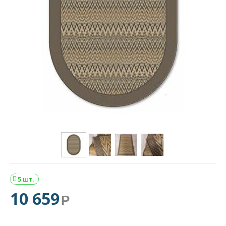
5 шт.

10 659
Р