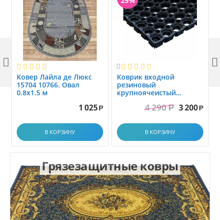
25%



Ковер Лайла де Люкс
Коврик вxодной
15704 10766. Овал
резиновый
0.8x1.5 м
крупноячеистый
грязезащитный. размер
4 290
1 025
3 200
Р
1.0x1.5 м
Р
Р
В КОРЗИНУ
В КОРЗИНУ
Грязезащитные ковры