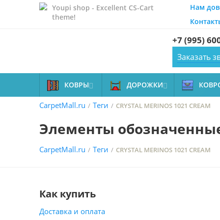
Нам дов
Youpi shop - Excellent CS-Cart
theme!
Контакт
+7 (995) 60
Заказать з
КОВРЫ
ДОРОЖКИ
КОВР


CarpetMall.ru
Теги
/
/
CRYSTAL MERINOS 1021 CREAM
Элементы обозначенные 
CarpetMall.ru
Теги
/
/
CRYSTAL MERINOS 1021 CREAM
Как купить
Доставка и оплата