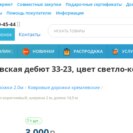
еряют
Совместные закупки
Подарочные сертификаты
До
ы
Помощь покупателю
Информация
0-45-44

вонок
Контакты
ОЛИН
НОВИНКИ
РАСПРОДАЖА
УСЛ

ская дебют 33-23, цвет светло-
рожки 2.0м
Ковровые дорожки кремлевские
/
/
о-коричневый, ширина 2 м, длина 14,5 м
1 шт.

3 000