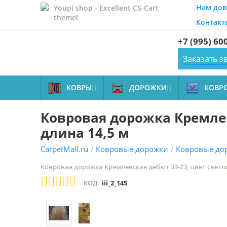
Нам дов
Youpi shop - Excellent CS-Cart
theme!
Контакт
+7 (995) 60
Заказать з
КОВРЫ
ДОРОЖКИ
КОВР


Ковровая дорожка Кремлев
длина 14,5 м
CarpetMall.ru
Ковровые дорожки
Ковровые до
/
/
Ковровая дорожка Кремлевская дебют 33-23, цвет светл
КОД:
iii_2_145