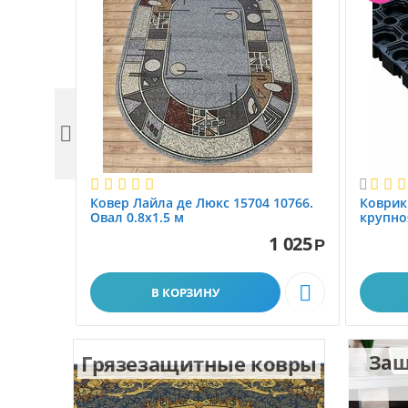


Ковер Лайла де Люкс 15704 10766.
Коврик
Овал 0.8x1.5 м
крупно
размер 
1 025
Р

В КОРЗИНУ
Грязезащитные ковры
Защ