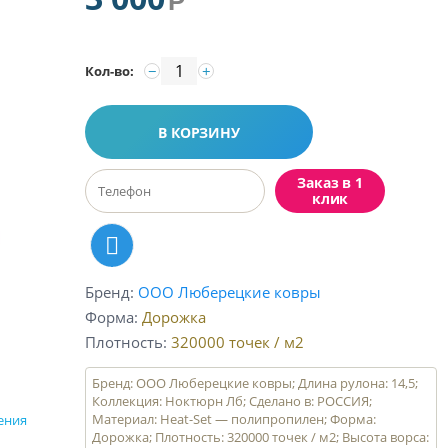
Р
−
+
Кол-во:
В КОРЗИНУ
Заказ в 1
клик
Бренд
ООО Люберецкие ковры
Форма
Дорожка
Плотность
320000
точек / м2
Бренд: ООО Люберецкие ковры; Длина рулона: 14,5;
Коллекция: Ноктюрн Лб; Сделано в: РОССИЯ;
Материал: Heat-Set — полипропилен; Форма:
ения
Дорожка; Плотность: 320000 точек / м2; Высота ворса: