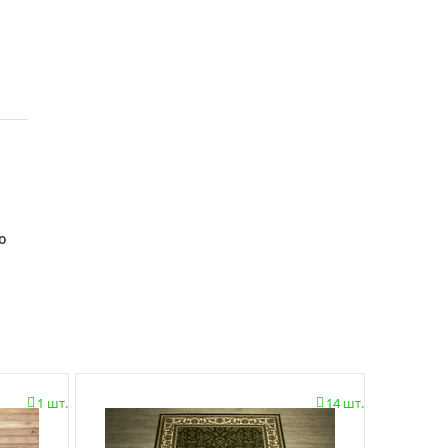
о
1 шт.
14 шт.

