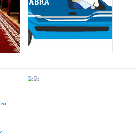
лей
м