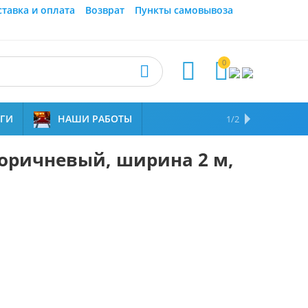
ставка и оплата
Возврат
Пункты самовывоза
0



УГИ
НАШИ РАБОТЫ
ОТЗЫВЫ
НАМ ДОВЕРЯЮТ
1/2
коричневый, ширина 2 м,