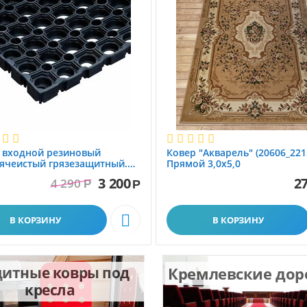
 вxодной резиновый
Ковер "Акварель" (20606_221
ячеистый грязезащитный.
Прямой 3,0х5,0
1.0x1.5 м
3 200
27
4 290
Р
Р

В КОРЗИНУ
В КОРЗИНУ
итные ковры под
Кремлевские до
кресла