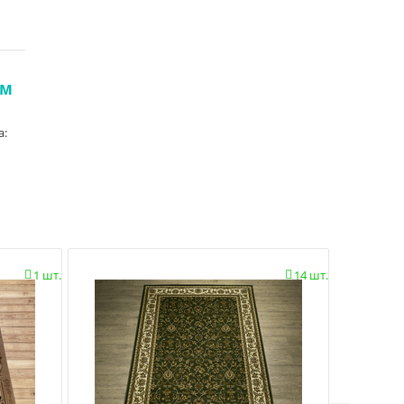
 м
а:
1 шт.
14 шт.

