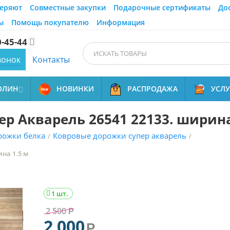
еряют
Совместные закупки
Подарочные сертификаты
До
ы
Помощь покупателю
Информация
0-45-44

вонок
Контакты
ОЛИН
НОВИНКИ
РАСПРОДАЖА
УСЛ

р Акварель 26541 22133. ширина
рожки белка
Ковровые дорожки супер акварель
/
/
на 1.5 м
1 шт.

2 500
Р
2 000
Р