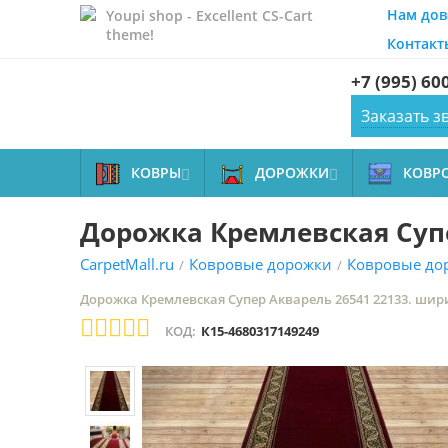
Нам дов
Youpi shop - Excellent CS-Cart
theme!
Контакт
+7 (995) 60
Заказать з
КОВРЫ
ДОРОЖКИ
КОВР


Дорожка Кремлевская Супе
CarpetMall.ru
Ковровые дорожки
Ковровые до
/
/
Дорожка Кремлевская Супер Акварель 26541 22133. шири
КОД:
К15-4680317149249