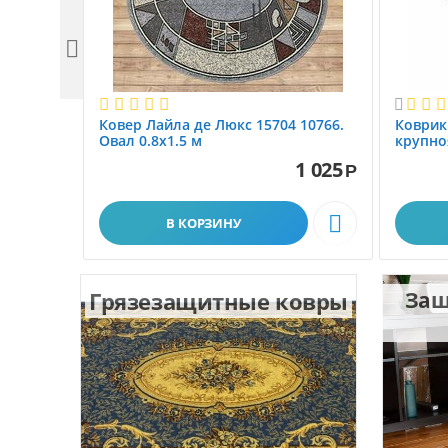


Ковер Лайла де Люкс 15704 10766.
Коврик
Овал 0.8x1.5 м
крупно
размер 
1 025
Р

В КОРЗИНУ
Грязезащитные ковры
Защ