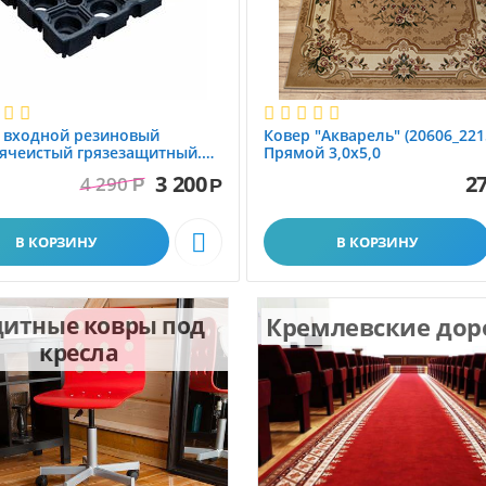
 вxодной резиновый
Ковер "Акварель" (20606_221
ячеистый грязезащитный.
Прямой 3,0х5,0
1.0x1.5 м
3 200
27
4 290
Р
Р

В КОРЗИНУ
В КОРЗИНУ
итные ковры под
Кремлевские до
кресла