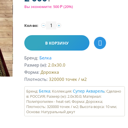
Вы экономите:
500
(
20
%)
Р
−
+
Кол-во:
В КОРЗИНУ
Бренд
Белка
Размер (м)
2.0x30.0
Форма
Дорожка
Плотность
320000
точек / м2
Белка
Супер Акварель
Бренд:
; Коллекция:
; Сделано
в: РОССИЯ; Размер (м): 2.0x30.0; Материал:
Полипропилен - heat-set; Форма: Дорожка;
Плотность: 320000 точек / м2; Высота ворса: 10 мм;
Основа: Натуральный джут