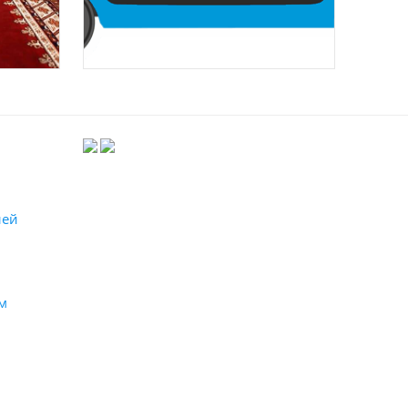
лей
м