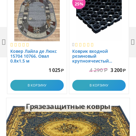
СКИДКА
25%



Ковер Лайла де Люкс
Коврик вxодной
15704 10766. Овал
резиновый
0.8x1.5 м
крупноячеистый
грязезащитный. размер
4 290
1 025
3 200
Р
1.0x1.5 м
Р
Р
В КОРЗИНУ
В КОРЗИНУ
Грязезащитные ковры