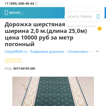
+7 (995) 600-45-44


МЕНЮ


Дорожка шерстяная зеленная.
ширина 2,0 м.(длина 25,0м)
0


цена 10000 руб за метр
погонный
CarpetMall.ru
Ковровые дорожки
Оливковые ковровые
/
/
КОД:
5017-66155-200