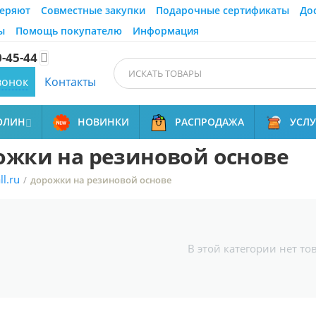
еряют
Совместные закупки
Подарочные сертификаты
До
ы
Помощь покупателю
Информация
0-45-44

вонок
Контакты
ОЛИН
НОВИНКИ
РАСПРОДАЖА
УСЛ

ожки на резиновой основе
аспродажа
Ковролин
l.ru
/
дорожки на резиновой основе
В этой категории нет то