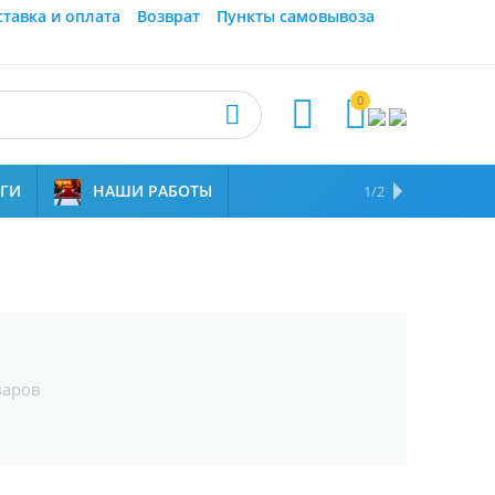
ставка и оплата
Возврат
Пункты самовывоза
0



УГИ
НАШИ РАБОТЫ
ОТЗЫВЫ
НАМ ДОВЕРЯЮТ
1/2
Наши работы
Шерстяны
варов