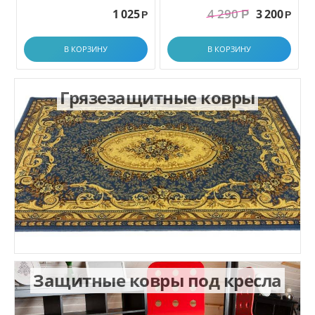
грязезащитный. размер
4 290
1 025
3 200
Р
1.0x1.5 м
Р
Р
В КОРЗИНУ
В КОРЗИНУ
Грязезащитные ковры
Защитные ковры под кресла