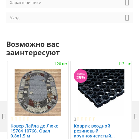
Характеристики
Уход
Возможно вас
заинтересуют
20 шт.
3 шт.


СКИДКА
25%



Ковер Лайла де Люкс
Коврик вxодной
15704 10766. Овал
резиновый
0.8x1.5 м
крупноячеистый