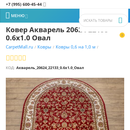
+7 (995) 600-45-44


МЕНЮ


Ковер Акварель 20624 22133
0.6x1.0 Овал
0


CarpetMall.ru
Ковры
Ковры 0,6 на 1,0 м
/
/
/
КОД:
Акварель_20624_22133_0.6x1.0_Овал