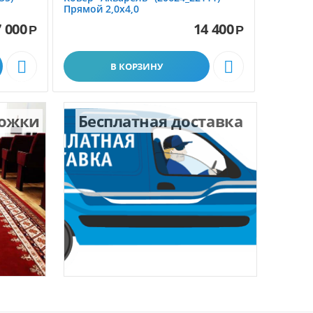
Прямой 2,0х4,0
1,5х2,3
 000
14 400
Р
Р


В КОРЗИНУ
рожки
Бесплатная доставка