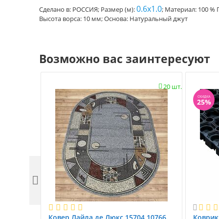
0.6x1.0
Сделано в: РОССИЯ; Размер (м):
; Материал: 100 %
Высота ворса: 10 мм; Основа: Натуральный джут
Возможно вас заинтересуют
20 шт.

СКИДКА
25%


Ковер Лайла де Люкс 15704 10766.
Коврик