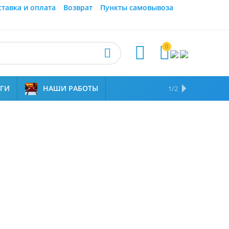
ставка и оплата
Возврат
Пункты самовывоза
0



УГИ
НАШИ РАБОТЫ
ОТЗЫВЫ
НАМ ДОВЕРЯЮТ
1/2