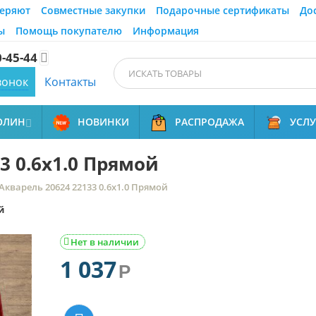
еряют
Совместные закупки
Подарочные сертификаты
До
ы
Помощь покупателю
Информация
0-45-44

вонок
Контакты
ОЛИН
НОВИНКИ
РАСПРОДАЖА
УСЛ

3 0.6x1.0 Прямой
Акварель 20624 22133 0.6x1.0 Прямой
й
Нет в наличии

1 037
Р