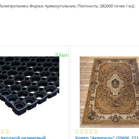
 Полипропилен; Форма: прямоугольник; Плотность: 282000 точек / м2;
3 шт.

 вxодной резиновый
Ковер "Акварель" (20606_221