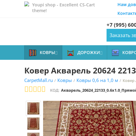
Нам дов
Youpi shop - Excellent CS-Cart
theme!
Контакт
+7 (995) 60
Заказать з
КОВРЫ
ДОРОЖКИ
КОВР


Ковер Акварель 20624 2213
CarpetMall.ru
Ковры
Ковры 0,6 на 1,0 м
/
/
/
Ковер 
КОД:
Акварель_20624_22133_0.6x1.0_Прямо