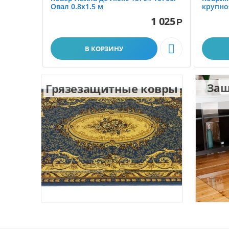
Овал 0.8x1.5 м
крупно
размер 
1 025
Р

В КОРЗИНУ
Грязезащитные ковры
Защ