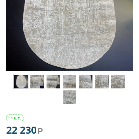
1 шт.

22 230
Р