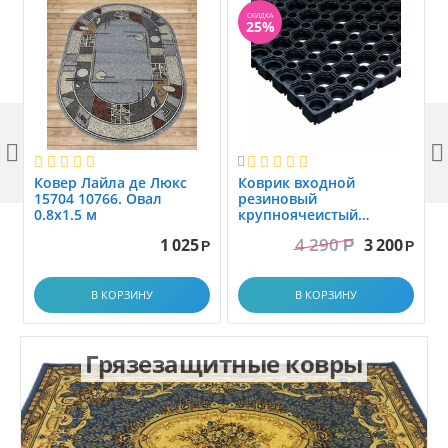
СКИДКА
25%



Ковер Лайла де Люкс
Коврик вxодной
15704 10766. Овал
резиновый
0.8x1.5 м
крупноячеистый
грязезащитный. размер
4 290
1 025
3 200
Р
1.0x1.5 м
Р
Р
В КОРЗИНУ
В КОРЗИНУ
Грязезащитные ковры