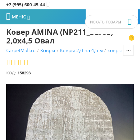
+7 (995) 600-45-44


МЕНЮ


Ковер AMINA (NP211_BEIGE)
2,0х4,5 Овал
0


CarpetMall.ru
Ковры
Ковры 2,0 на 4,5 м
ковры Турецк
/
/
/
КОД:
158293