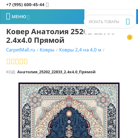
+7 (995) 600-45-44


МЕНЮ


Ковер Анатолия 25202 22833
2.4x4.0 Прямой
0


CarpetMall.ru
Ковры
Ковры 2,4 на 4,0 м
/
/
/
КОД:
Анатолия_25202_22833_2.4x4.0_Прямой