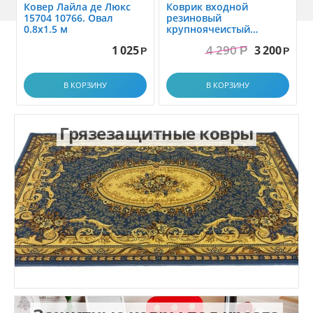
Ковер Лайла де Люкс
Коврик вxодной
15704 10766. Овал
резиновый
0.8x1.5 м
крупноячеистый
грязезащитный. размер
4 290
1 025
3 200
Р
1.0x1.5 м
Р
Р
В КОРЗИНУ
В КОРЗИНУ
Грязезащитные ковры