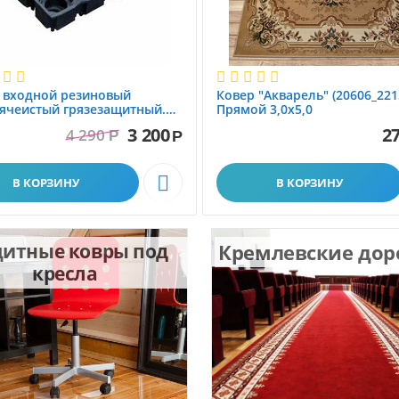
 вxодной резиновый
Ковер "Акварель" (20606_221
ячеистый грязезащитный.
Прямой 3,0х5,0
1.0x1.5 м
3 200
27
4 290
Р
Р

В КОРЗИНУ
В КОРЗИНУ
итные ковры под
Кремлевские до
кресла