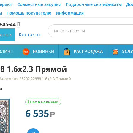
еряют
Совместные закупки
Подарочные сертификаты
До
ы
Помощь покупателю
Информация
0-45-44

вонок
Контакты
ОЛИН
НОВИНКИ
РАСПРОДАЖА
УСЛ

8 1.6x2.3 Прямой
Анатолия 25202 22888 1.6x2.3 Прямой
й
Нет в наличии

6 535
Р