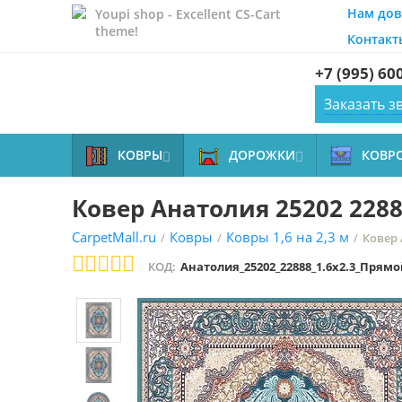
Нам дов
Youpi shop - Excellent CS-Cart
theme!
Контакт
+7 (995) 60
Заказать з
КОВРЫ
ДОРОЖКИ
КОВР


Ковер Анатолия 25202 2288
CarpetMall.ru
Ковры
Ковры 1,6 на 2,3 м
/
/
/
Ковер 
КОД:
Анатолия_25202_22888_1.6x2.3_Прямо