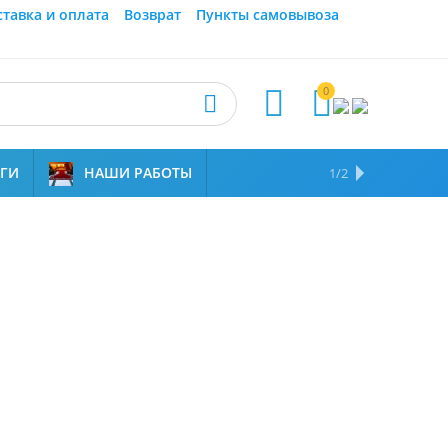
ставка и оплата
Возврат
Пункты самовывоза
0



УГИ
НАШИ РАБОТЫ
ОТЗЫВЫ
НАМ ДОВЕРЯЮТ
1/2