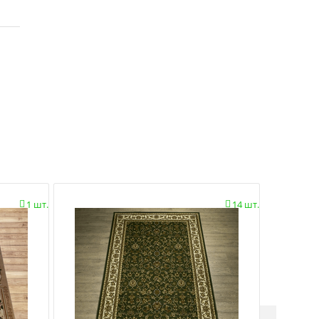
1 шт.
14 шт.

