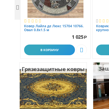


Ковер Лайла де Люкс 15704 10766.
Коврик
Овал 0.8x1.5 м
крупно
размер 
1 025
Р

В КОРЗИНУ
Грязезащитные ковры
Защ