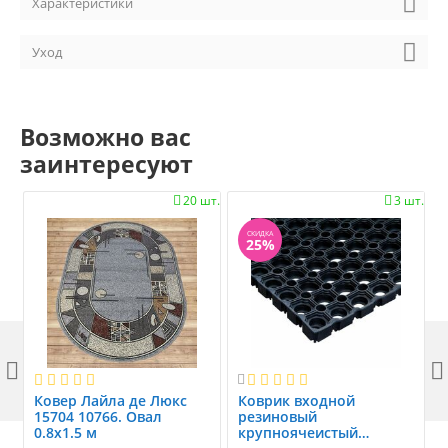
Характеристики
Уход
Возможно вас
заинтересуют
20 шт.
3 шт.


СКИДКА
25%



Ковер Лайла де Люкс
Коврик вxодной
15704 10766. Овал
резиновый
0.8x1.5 м
крупноячеистый