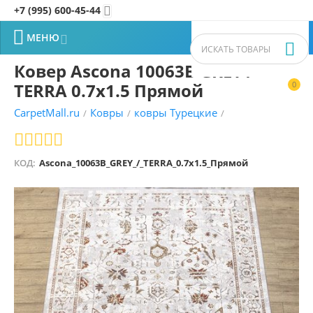
+7 (995) 600-45-44


МЕНЮ


Ковер Ascona 10063B GREY /
TERRA 0.7x1.5 Прямой
0


CarpetMall.ru
Ковры
ковры Турецкие
/
/
/
КОД:
Ascona_10063B_GREY_/_TERRA_0.7x1.5_Прямой