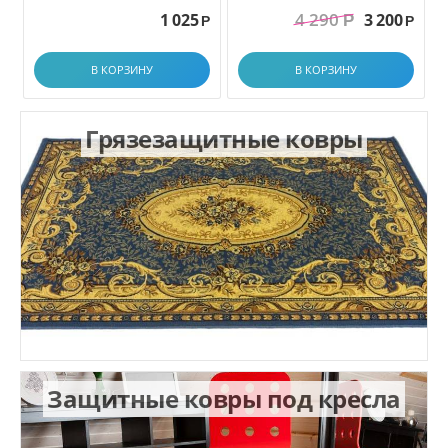
грязезащитный. размер
4 290
1 025
3 200
Р
1.0x1.5 м
Р
Р
В КОРЗИНУ
В КОРЗИНУ
Грязезащитные ковры
Защитные ковры под кресла