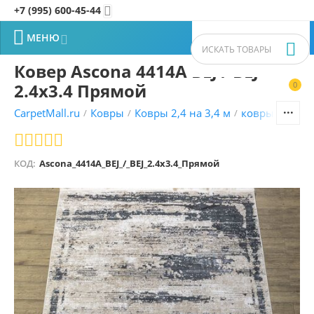
+7 (995) 600-45-44


МЕНЮ


Ковер Ascona 4414A BEJ / BEJ
2.4x3.4 Прямой
0


CarpetMall.ru
Ковры
Ковры 2,4 на 3,4 м
ковры Турецк
/
/
/
КОД:
Ascona_4414A_BEJ_/_BEJ_2.4x3.4_Прямой