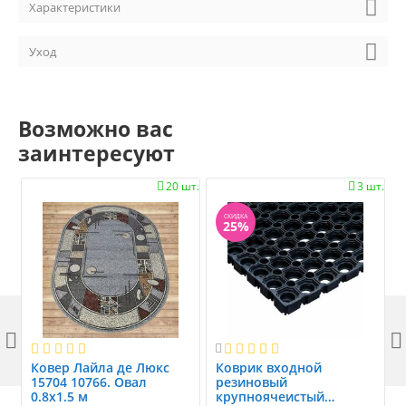
Характеристики
Уход
Возможно вас
заинтересуют
20 шт.
3 шт.


СКИДКА
25%



Ковер Лайла де Люкс
Коврик вxодной
15704 10766. Овал
резиновый
0.8x1.5 м
крупноячеистый