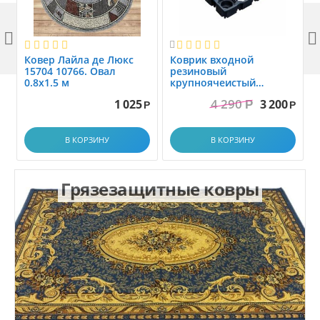



Ковер Лайла де Люкс
Коврик вxодной
15704 10766. Овал
резиновый
0.8x1.5 м
крупноячеистый
грязезащитный. размер
4 290
1 025
3 200
Р
1.0x1.5 м
Р
Р
В КОРЗИНУ
В КОРЗИНУ
Грязезащитные ковры