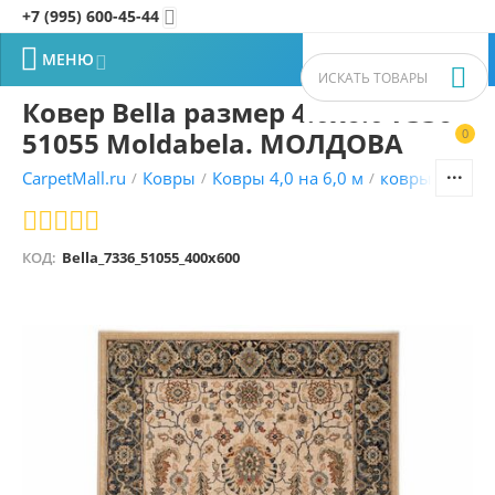
+7 (995) 600-45-44


МЕНЮ


Ковер Bella размер 4.0x6.0 7336
51055 Moldabela. МОЛДОВА
0


CarpetMall.ru
Ковры
Ковры 4,0 на 6,0 м
ковры Молда
/
/
/
КОД:
Bella_7336_51055_400x600