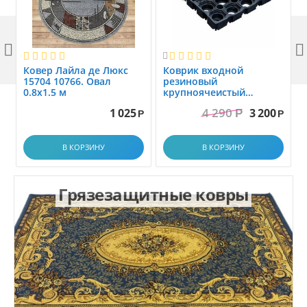



Ковер Лайла де Люкс
Коврик вxодной
15704 10766. Овал
резиновый
0.8x1.5 м
крупноячеистый
грязезащитный. размер
4 290
1 025
3 200
Р
1.0x1.5 м
Р
Р
В КОРЗИНУ
В КОРЗИНУ
Грязезащитные ковры