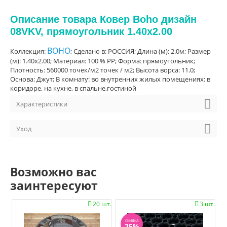
Описание товара Ковер Boho дизайн
08VKV, прямоугольник 1.40x2.00
BOHO
Коллекция:
; Сделано в: РОССИЯ; Длина (м): 2.0м; Размер
(м): 1.40x2.00; Материал: 100 % PP; Форма: прямоугольник;
Плотность: 560000 точек/м2 точек / м2; Высота ворса: 11.0;
Основа: Джут; В комнату: во внутренних жилых помещениях: в
коридоре, на кухне, в спальне,гостиной
Характеристики
Уход
Возможно вас
заинтересуют
20 шт.
3 шт.


СКИДКА
25%