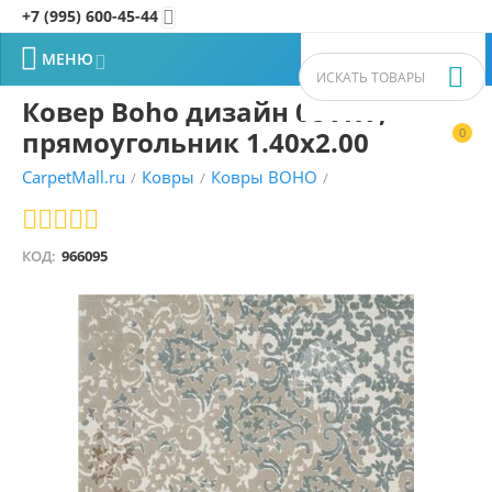
+7 (995) 600-45-44


МЕНЮ


Ковер Boho дизайн 08VKV,
прямоугольник 1.40x2.00
0


CarpetMall.ru
Ковры
Ковры BOHO
/
/
/
КОД:
966095