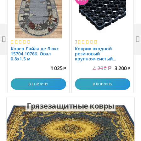



Ковер Лайла де Люкс
Коврик вxодной
15704 10766. Овал
резиновый
0.8x1.5 м
крупноячеистый
грязезащитный. размер
4 290
1 025
3 200
Р
1.0x1.5 м
Р
Р
В КОРЗИНУ
В КОРЗИНУ
Грязезащитные ковры