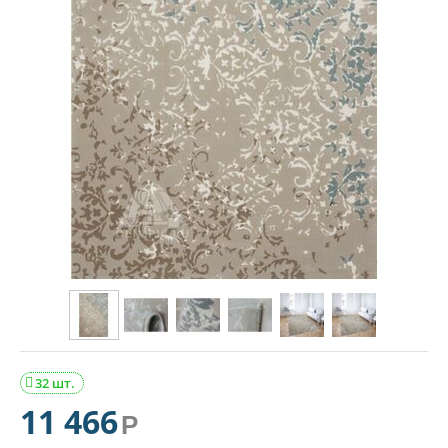
32 шт.

11 466
Р