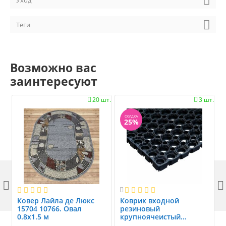
Уход
Теги
Возможно вас
заинтересуют
20 шт.
3 шт.


СКИДКА
25%



Ковер Лайла де Люкс
Коврик вxодной
15704 10766. Овал
резиновый
0.8x1.5 м
крупноячеистый
грязезащитный. размер