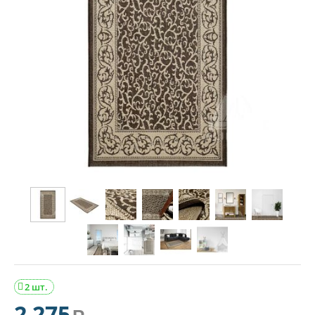
2 шт.

2 275