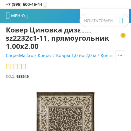
+7 (995) 600-45-44


МЕНЮ


Ковер Циновка дизайн
sz2232c1-11, прямоугольник
0


1.00x2.00
CarpetMall.ru
Ковры
Ковры 1,0 на 2,0 м
Ковры VITEBS
/
/
/
КОД:
938545