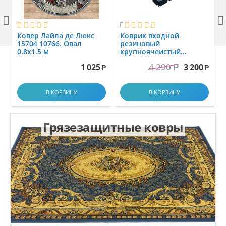



Ковер Лайла де Люкс
Коврик вxодной
15704 10766. Овал
резиновый
0.8x1.5 м
крупноячеистый
грязезащитный. размер
4 290
1 025
3 200
Р
1.0x1.5 м
Р
Р
В КОРЗИНУ
В КОРЗИНУ
Грязезащитные ковры