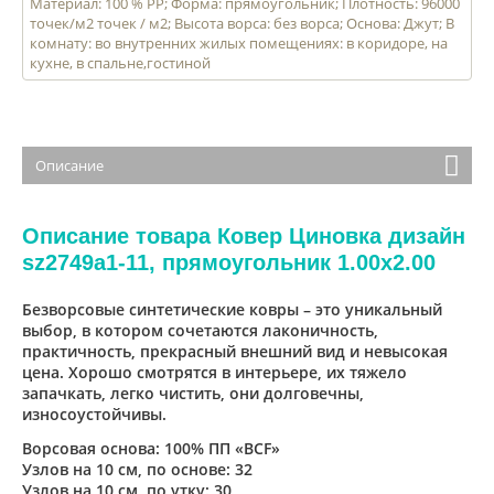
Материал: 100 % PP; Форма: прямоугольник; Плотность: 96000
точек/м2 точек / м2; Высота ворса: без ворса; Основа: Джут; В
комнату: во внутренних жилых помещениях: в коридоре, на
кухне, в спальне,гостиной
Описание
Описание товара Ковер Циновка дизайн
sz2749а1-11, прямоугольник 1.00x2.00
Безворсовые синтетические ковры – это уникальный
выбор, в котором сочетаются лаконичность,
практичность, прекрасный внешний вид и невысокая
цена. Хорошо смотрятся в интерьере, их тяжело
запачкать, легко чистить, они долговечны,
износоустойчивы.
Ворсовая основа: 100% ПП «BCF»
Узлов на 10 см, по основе: 32
Узлов на 10 см, по утку: 30