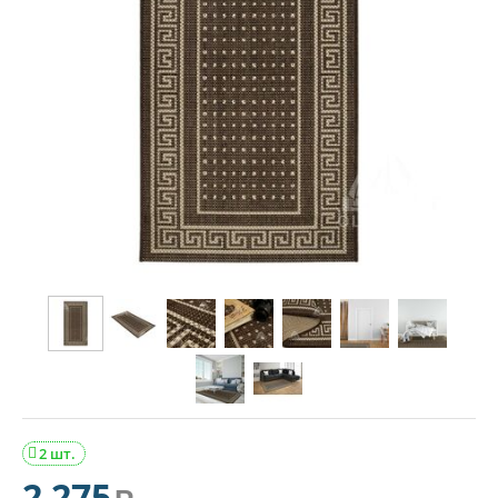
2 шт.

2 275