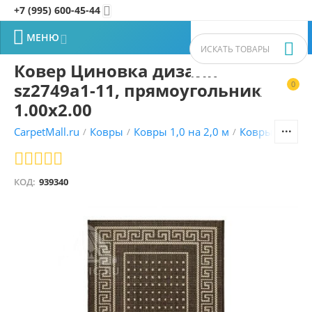
+7 (995) 600-45-44


МЕНЮ


Ковер Циновка дизайн
sz2749а1-11, прямоугольник
0


1.00x2.00
CarpetMall.ru
Ковры
Ковры 1,0 на 2,0 м
Ковры VITEBS
/
/
/
КОД:
939340