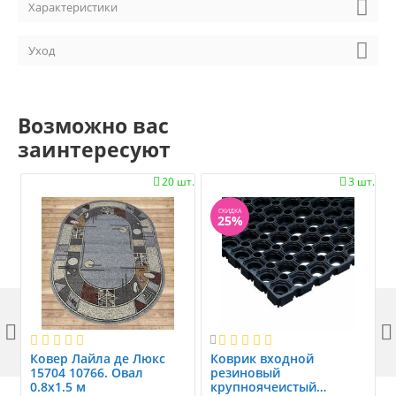
Характеристики
Уход
Возможно вас
заинтересуют
20 шт.
3 шт.


СКИДКА
25%



Ковер Лайла де Люкс
Коврик вxодной
15704 10766. Овал
резиновый
0.8x1.5 м
крупноячеистый