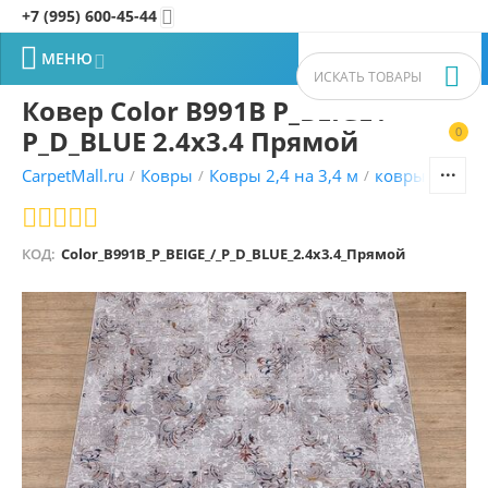
+7 (995) 600-45-44


МЕНЮ


Ковер Color B991B P_BEIGE /
P_D_BLUE 2.4x3.4 Прямой
0


CarpetMall.ru
Ковры
Ковры 2,4 на 3,4 м
ковры Турецк
/
/
/
КОД:
Color_B991B_P_BEIGE_/_P_D_BLUE_2.4x3.4_Прямой