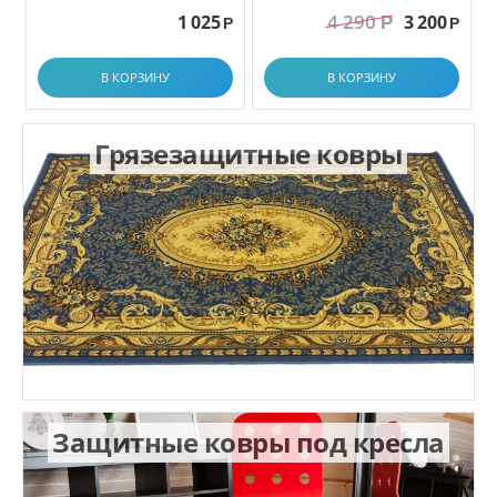
грязезащитный. размер
4 290
1 025
3 200
Р
1.0x1.5 м
Р
Р
В КОРЗИНУ
В КОРЗИНУ
Грязезащитные ковры
Защитные ковры под кресла