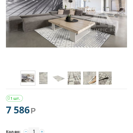
1 шт.

7 586
Р
−
+
Кол-во: