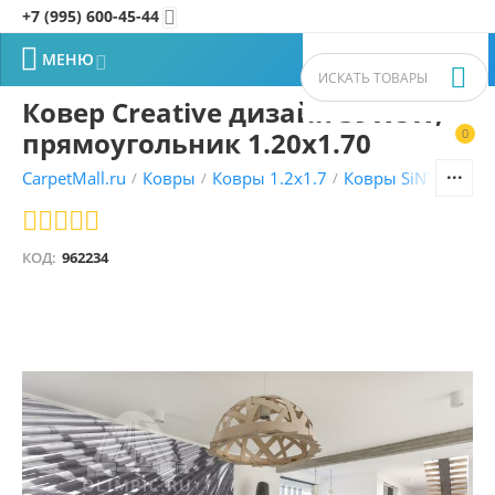
+7 (995) 600-45-44


МЕНЮ


Ковер Creative дизайн 39WSW,
прямоугольник 1.20x1.70
0


CarpetMall.ru
Ковры
Ковры 1.2x1.7
Ковры SiNTELON
/
/
/
/
КОД:
962234