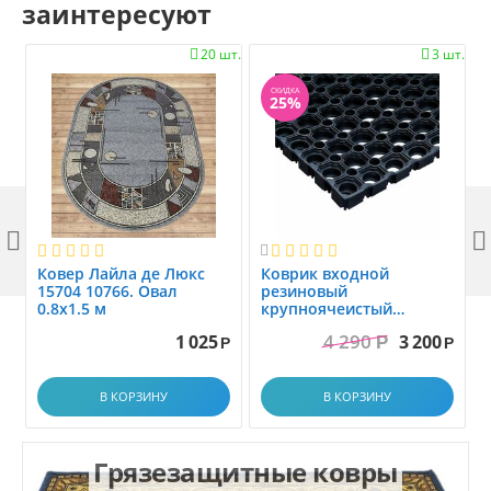
заинтересуют
20 шт.
3 шт.


СКИДКА
25%



Ковер Лайла де Люкс
Коврик вxодной
15704 10766. Овал
резиновый
0.8x1.5 м
крупноячеистый
грязезащитный. размер
4 290
1 025
3 200
Р
1.0x1.5 м
Р
Р
В КОРЗИНУ
В КОРЗИНУ
Грязезащитные ковры