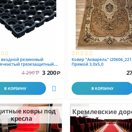
 вxодной резиновый
Ковер "Акварель" (20606_221
ячеистый грязезащитный.
Прямой 3,0х5,0
1.0x1.5 м
3 200
27
4 290
Р
Р

В КОРЗИНУ
В КОРЗИНУ
итные ковры под
Кремлевские до
кресла