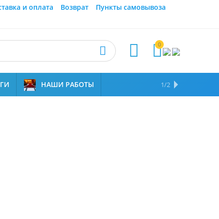
ставка и оплата
Возврат
Пункты самовывоза
0



УГИ
НАШИ РАБОТЫ
ОТЗЫВЫ
НАМ ДОВЕРЯЮТ
1/2