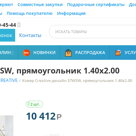
еряют
Совместные закупки
Подарочные сертификаты
До
ы
Помощь покупателю
Информация
0-45-44

вонок
Контакты
ОЛИН
НОВИНКИ
РАСПРОДАЖА
УСЛ

SW, прямоугольник 1.40x2.00
REATIVE
/
Ковер Creative дизайн 37WSW, прямоугольник 1.40x2.00
2 шт.

10 412
Р