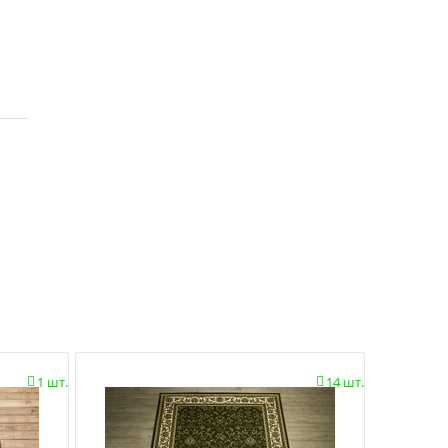
1 шт.
14 шт.

