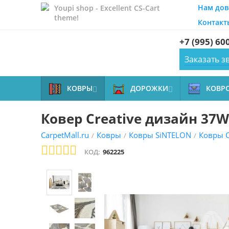
Нам дов
Youpi shop - Excellent CS-Cart
theme!
Контакт
+7 (995) 60
Заказать з
КОВРЫ
ДОРОЖКИ
КОВР


Ковер Creative дизайн 37W
CarpetMall.ru
Ковры
Ковры SiNTELON
Ковры C
/
/
/
КОД:
962225