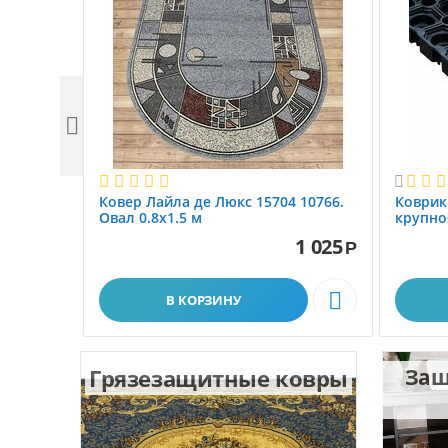


Ковер Лайла де Люкс 15704 10766.
Коврик
Овал 0.8x1.5 м
крупно
размер 
1 025
Р

В КОРЗИНУ
Грязезащитные ковры
Защ