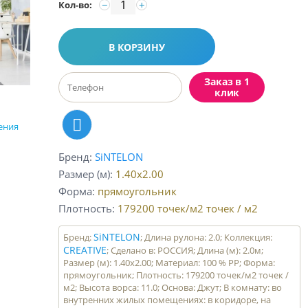
−
+
Кол-во:
В КОРЗИНУ
Заказ в 1
клик
ения
Бренд
SiNTELON
Размер (м)
1.40x2.00
Форма
прямоугольник
Плотность
179200 точек/м2
точек / м2
SiNTELON
Бренд:
; Длина рулона: 2.0; Коллекция:
CREATIVE
; Сделано в: РОССИЯ; Длина (м): 2.0м;
Размер (м): 1.40x2.00; Материал: 100 % PP; Форма:
прямоугольник; Плотность: 179200 точек/м2 точек /
м2; Высота ворса: 11.0; Основа: Джут; В комнату: во
внутренних жилых помещениях: в коридоре, на