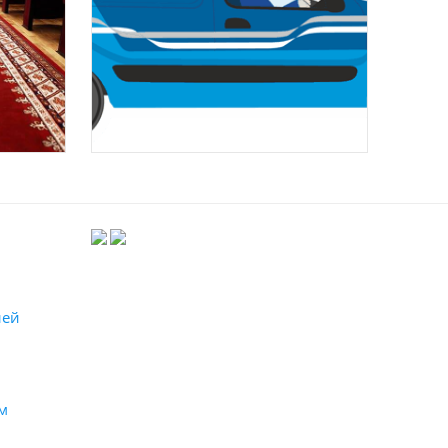
лей
м