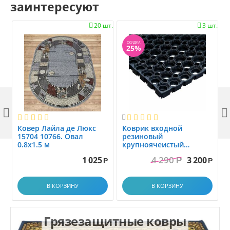
заинтересуют
20 шт.
3 шт.


СКИДКА
25%



Ковер Лайла де Люкс
Коврик вxодной
15704 10766. Овал
резиновый
0.8x1.5 м
крупноячеистый
грязезащитный. размер
4 290
1 025
3 200
Р
1.0x1.5 м
Р
Р
В КОРЗИНУ
В КОРЗИНУ
Грязезащитные ковры