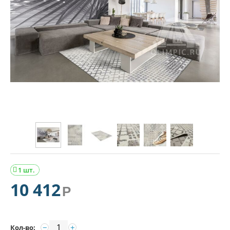
1 шт.

10 412
Р
−
+
Кол-во: