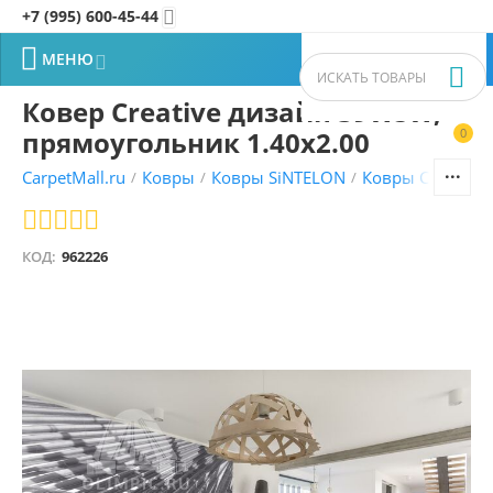
+7 (995) 600-45-44


МЕНЮ


Ковер Creative дизайн 39WSW,
прямоугольник 1.40x2.00
0


CarpetMall.ru
Ковры
Ковры SiNTELON
Ковры CREATIVE
/
/
/
КОД:
962226