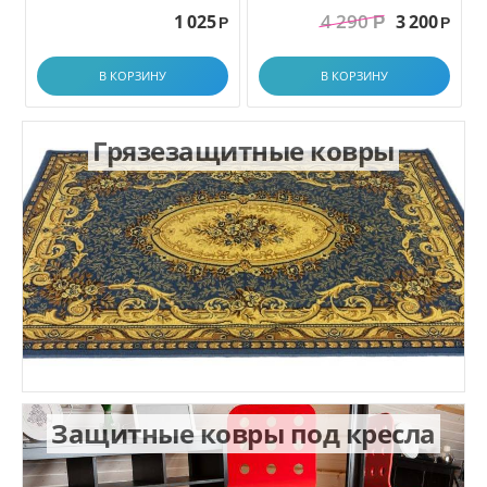
грязезащитный. размер
4 290
1 025
3 200
Р
1.0x1.5 м
Р
Р
В КОРЗИНУ
В КОРЗИНУ
Грязезащитные ковры
Защитные ковры под кресла