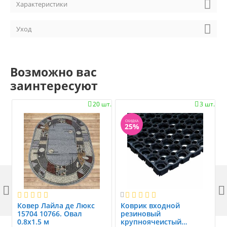
Характеристики
Уход
Возможно вас
заинтересуют
20 шт.
3 шт.


СКИДКА
25%



Ковер Лайла де Люкс
Коврик вxодной
15704 10766. Овал
резиновый
0.8x1.5 м
крупноячеистый