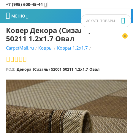
+7 (995) 600-45-44


МЕНЮ


Ковер Декора (Сизаль) 52001
50211 1.2x1.7 Овал
0


CarpetMall.ru
Ковры
Ковры 1.2x1.7
/
/
/
КОД:
Декора_(Сизаль)_52001_50211_1.2x1.7_Овал