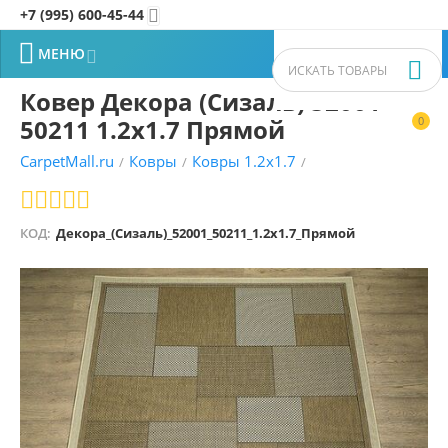
+7 (995) 600-45-44


МЕНЮ


Ковер Декора (Сизаль) 52001
50211 1.2x1.7 Прямой
0


CarpetMall.ru
Ковры
Ковры 1.2x1.7
/
/
/
КОД:
Декора_(Сизаль)_52001_50211_1.2x1.7_Прямой