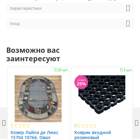
Характеристики
Уход
Возможно вас
заинтересуют
20 шт.
3 шт.


СКИДКА
25%



Ковер Лайла де Люкс
Коврик вxодной
15704 10766. Овал
резиновый