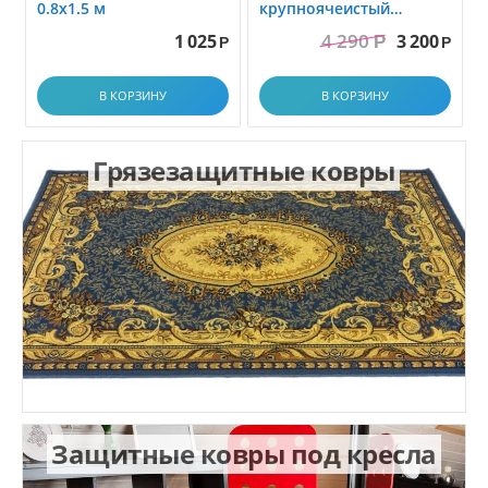
0.8x1.5 м
крупноячеистый
грязезащитный. размер
4 290
1 025
3 200
Р
1.0x1.5 м
Р
Р
В КОРЗИНУ
В КОРЗИНУ
Грязезащитные ковры
Защитные ковры под кресла