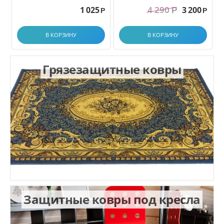
грязезащитный. размер
4 290
1 025
3 200
Р
1.0x1.5 м
Р
Р
В КОРЗИНУ
В КОРЗИНУ
Грязезащитные ковры
Защитные ковры под кресла