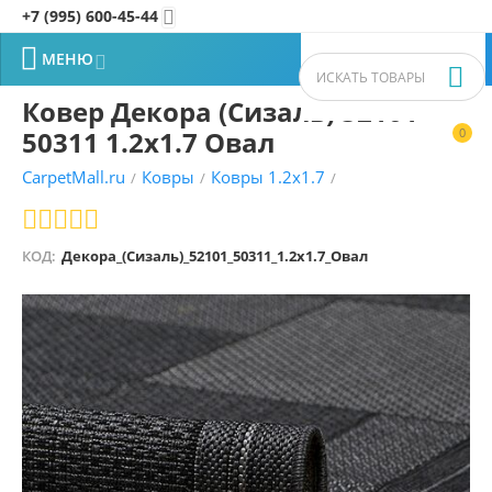
+7 (995) 600-45-44


МЕНЮ


Ковер Декора (Сизаль) 52101
50311 1.2x1.7 Овал
0


CarpetMall.ru
Ковры
Ковры 1.2x1.7
/
/
/
КОД:
Декора_(Сизаль)_52101_50311_1.2x1.7_Овал