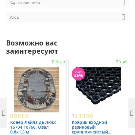
Характеристики
Уход
Возможно вас
заинтересуют
20 шт.
3 шт.


СКИДКА
25%



Ковер Лайла де Люкс
Коврик вxодной
15704 10766. Овал
резиновый
0.8x1.5 м
крупноячеистый