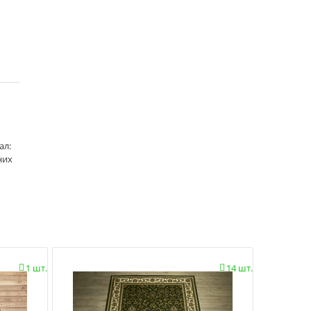
ал:
них
1 шт.
14 шт.

