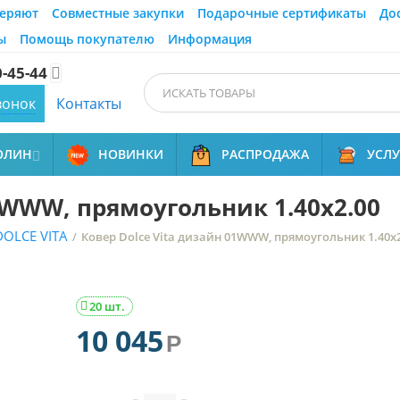
еряют
Совместные закупки
Подарочные сертификаты
До
ы
Помощь покупателю
Информация
0-45-44

вонок
Контакты
ОЛИН
НОВИНКИ
РАСПРОДАЖА
УСЛ

1WWW, прямоугольник 1.40x2.00
DOLCE VITA
/
Ковер Dolce Vita дизайн 01WWW, прямоугольник 1.40x2
20 шт.

10 045
Р