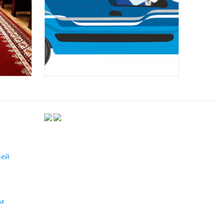
лей
м