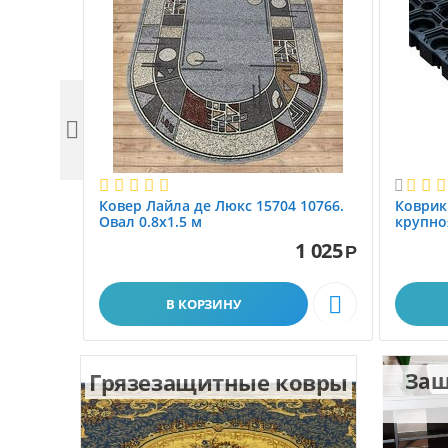


Ковер Лайла де Люкс 15704 10766.
Коврик
Овал 0.8x1.5 м
крупно
размер 
1 025
Р

В КОРЗИНУ
Грязезащитные ковры
Защ