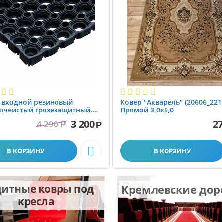
 вxодной резиновый
Ковер "Акварель" (20606_221
ячеистый грязезащитный.
Прямой 3,0х5,0
1.0x1.5 м
3 200
27
4 290
Р
Р

В КОРЗИНУ
В КОРЗИНУ
итные ковры под
Кремлевские до
кресла