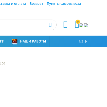
ставка и оплата
Возврат
Пункты самовывоза
0



УГИ
НАШИ РАБОТЫ
ОТЗЫВЫ
НАМ ДОВЕРЯЮТ
1/2
.00