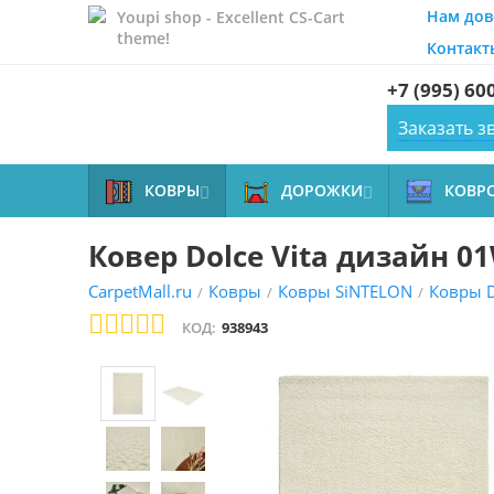
Нам дов
Youpi shop - Excellent CS-Cart
theme!
Контакт
+7 (995) 60
Заказать з
КОВРЫ
ДОРОЖКИ
КОВР


Ковер Dolce Vita дизайн 0
CarpetMall.ru
Ковры
Ковры SiNTELON
Ковры 
/
/
/
КОД:
938943