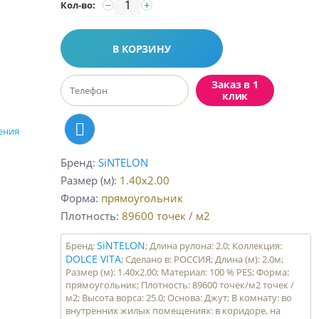
−
+
Кол-во:
В КОРЗИНУ
Заказ в 1
клик
ения
Бренд
SiNTELON
Размер (м)
1.40x2.00
Форма
прямоугольник
Плотность
89600
точек / м2
SiNTELON
Бренд:
; Длина рулона: 2.0; Коллекция:
DOLCE VITA
; Сделано в: РОССИЯ; Длина (м): 2.0м;
Размер (м): 1.40x2.00; Материал: 100 % PES; Форма:
прямоугольник; Плотность: 89600 точек/м2 точек /
м2; Высота ворса: 25.0; Основа: Джут; В комнату: во
внутренних жилых помещениях: в коридоре, на