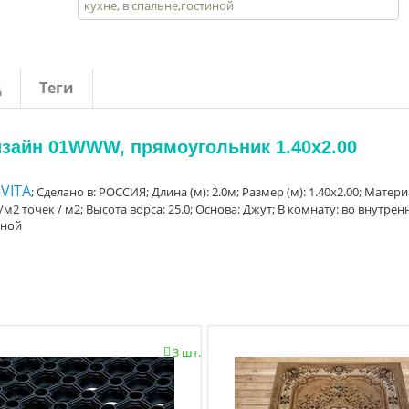
кухне, в спальне,гостиной
д
Теги
дизайн 01WWW, прямоугольник 1.40x2.00
VITA
; Сделано в: РОССИЯ; Длина (м): 2.0м; Размер (м): 1.40x2.00; Матери
м2 точек / м2; Высота ворса: 25.0; Основа: Джут; В комнату: во внутрен
иной
3 шт.
