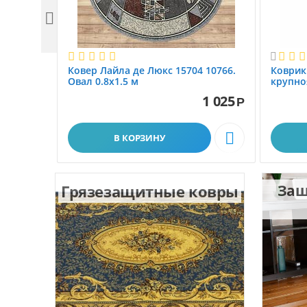


Ковер Лайла де Люкс 15704 10766.
Коврик
Овал 0.8x1.5 м
крупно
размер 
1 025
Р

В КОРЗИНУ
Грязезащитные ковры
Защ