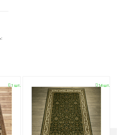
ь:
1 шт.
14 шт.

