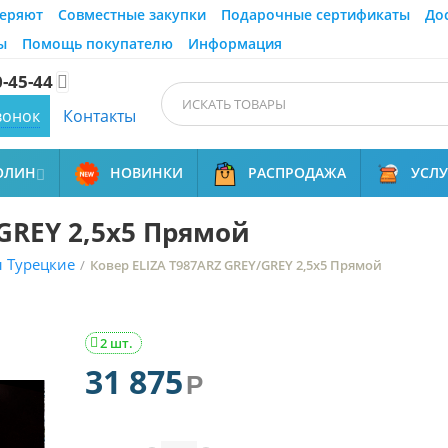
еряют
Совместные закупки
Подарочные сертификаты
До
ы
Помощь покупателю
Информация
0-45-44

вонок
Контакты
ОЛИН
НОВИНКИ
РАСПРОДАЖА
УСЛ

GREY 2,5x5 Прямой
 Турецкие
/
Ковер ELIZA T987ARZ GREY/GREY 2,5x5 Прямой
2 шт.

31 875
Р