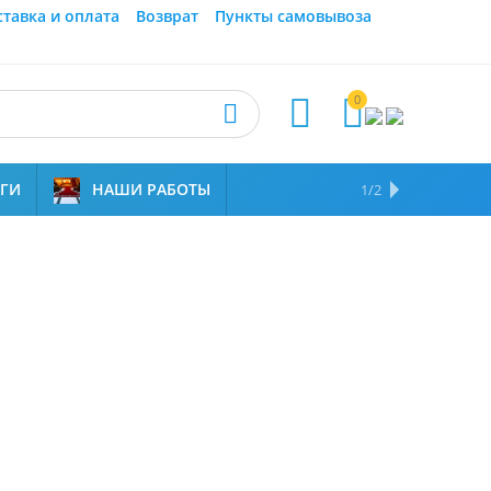
ставка и оплата
Возврат
Пункты самовывоза
0



УГИ
НАШИ РАБОТЫ
ОТЗЫВЫ
НАМ ДОВЕРЯЮТ
1/2