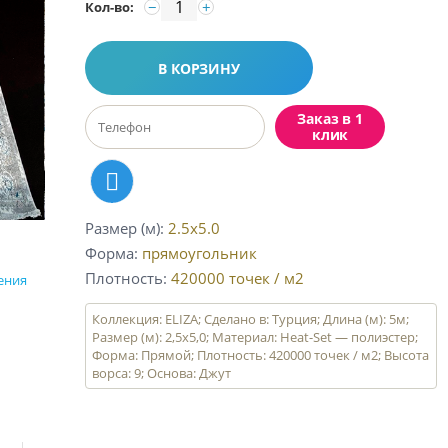
−
+
Кол-во:
В КОРЗИНУ
Заказ в 1
клик
Размер (м)
2.5x5.0
Форма
прямоугольник
Плотность
420000
точек / м2
ения
Коллекция: ELIZA; Сделано в: Турция; Длина (м): 5м;
Размер (м): 2,5х5,0; Материал: Heat-Set — полиэстер;
Форма: Прямой; Плотность: 420000 точек / м2; Высота
ворса: 9; Основа: Джут