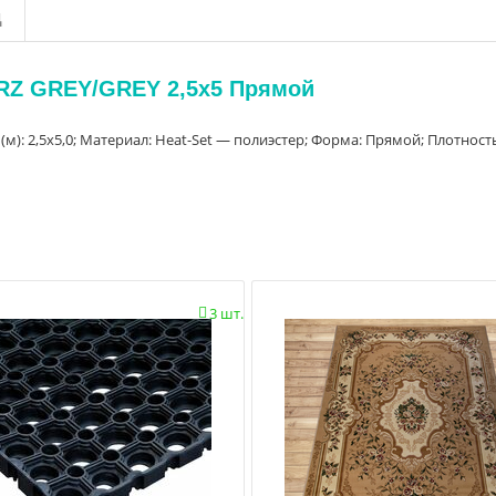
д
ARZ GREY/GREY 2,5x5 Прямой
 (м): 2,5х5,0; Материал: Heat-Set — полиэстер; Форма: Прямой; Плотност
3 шт.
