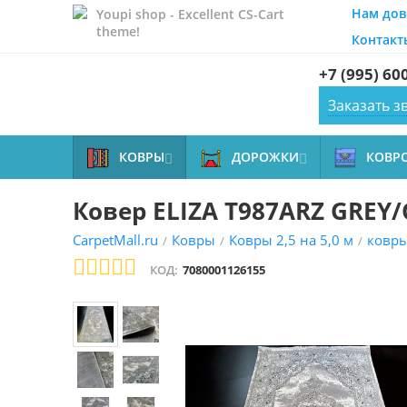
Нам дов
Youpi shop - Excellent CS-Cart
theme!
Контакт
+7 (995) 60
Заказать з
КОВРЫ
ДОРОЖКИ
КОВР


Ковер ELIZA T987ARZ GREY/
CarpetMall.ru
Ковры
Ковры 2,5 на 5,0 м
ковры
/
/
/
КОД:
7080001126155