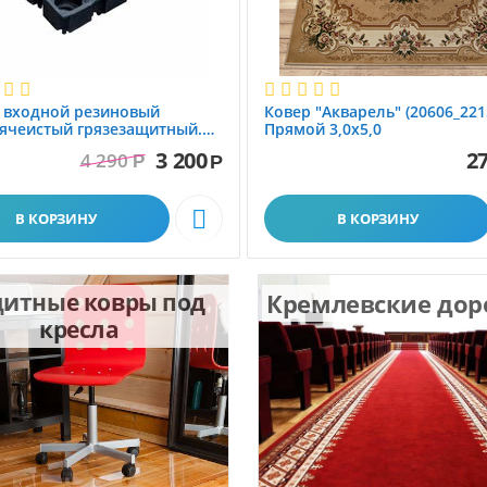
 вxодной резиновый
Ковер "Акварель" (20606_221
ячеистый грязезащитный.
Прямой 3,0х5,0
1.0x1.5 м
3 200
27
4 290
Р
Р

В КОРЗИНУ
В КОРЗИНУ
итные ковры под
Кремлевские до
кресла