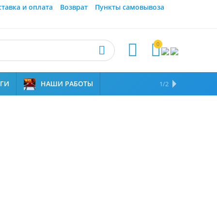
ставка и оплата
Возврат
Пункты самовывоза
0



УГИ
НАШИ РАБОТЫ
ОТЗЫВЫ
НАМ ДОВЕРЯЮТ
1/2