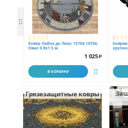


Ковер Лайла де Люкс 15704 10766.
Коврик
Овал 0.8x1.5 м
крупно
размер 
1 025
Р

В КОРЗИНУ
Грязезащитные ковры
Защ