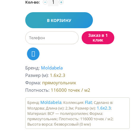
−
+
Кол-во:
В КОРЗИНУ
Заказ в 1
клик
Бренд
Moldabela
Размер (м)
1.6x2.3
Форма
прямоугольник
Плотность
116000
точек / м2
Moldabela
Flat
Бренд:
; Коллекция:
; Сделано в:
1.6x2.3
Молдова; Длина (м): 2.3м; Размер (м):
;
Материал: BCF — полипропилен; Форма:
прямоугольник; Плотность: 116000 точек / м2;
Высота ворса: безворсовый (0 мм)