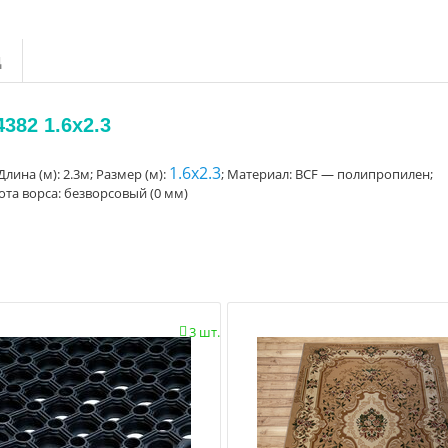
д
382 1.6x2.3
1.6x2.3
Длина (м): 2.3м; Размер (м):
; Материал: BCF — полипропилен;
ота ворса: безворсовый (0 мм)
3 шт.
