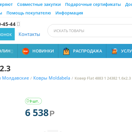
еряют
Совместные закупки
Подарочные сертификаты
До
ы
Помощь покупателю
Информация
0-45-44

вонок
Контакты
ОЛИН
НОВИНКИ
РАСПРОДАЖА
УСЛ

2.3
ы Молдавские
Ковры Moldabela
/
/
Ковер Flat 4883 1 24382 1.6x2.3
9 шт.

6 538
Р