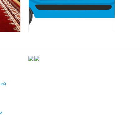
лей
м