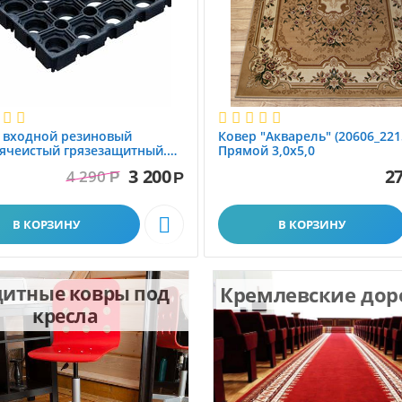
 вxодной резиновый
Ковер "Акварель" (20606_221
ячеистый грязезащитный.
Прямой 3,0х5,0
1.0x1.5 м
3 200
27
4 290
Р
Р

В КОРЗИНУ
В КОРЗИНУ
итные ковры под
Кремлевские до
кресла