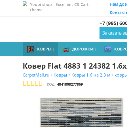
Нам дов
Youpi shop - Excellent CS-Cart
theme!
Контакт
+7 (995) 60
Заказать з
КОВРЫ
ДОРОЖКИ
КОВР


Ковер Flat 4883 1 24382 1.6x
CarpetMall.ru
Ковры
Ковры 1,6 на 2,3 м
ковр
/
/
/
КОД:
4841808277869