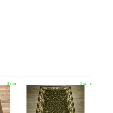
1 шт.
14 шт.

